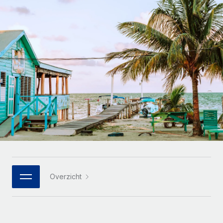
Zzp'ers internationaal onboarden en beheren
Betalingscalculator voor zzp'ers
Inloggen
Nederlands
Ontdek valuta-opties en betaalsnelheden voor
PEO
GROEIFASE
internationale zzp'ers
Ingewikkelde HR-taken eenvoudig uitbesteden
Français
Start-ups
Flexibele global HR en payroll solutions voor groeiende
LEREN MET REMOTE
Deutsch
bedrijven
INFRASTRUCTUUR
Onderzoek en gidsen
Remote Embedded
Mid-market
Español
HR naadloos in workflows integreren
Casestudy's
Teams uitbreiden met HR solutions op maat
Italiano
Platform
HR-woordenlijst
Enterprise
Ingebouwde essentiële HR-functies voor je team
Global HR voor grote bedrijven
Português (Portugal)
Checklists en templates
Verbinden
Nieuw
Bibliotheek met functiebeschrijvingen
日本語
AI-tools koppelen aan Remote met onze MCP
WERK MET ONS SAMEN
Overzicht
Strategische technologiepartners
Webinars
Integraties
한국어
Integreer global HR flexibel in je platform
Processen stroomlijnen met essentiële zakelijke tools
Evenementen
中文（简体）
Een partner worden
Newsroom