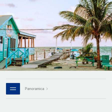
SERVICES
Partner tecnologici strategici
Français
Chiedi a un esperto
Integra l'HR globale nella tua piattaforma in modo
Affidati agli esperti per la gestione HR e la
flessibile
Deutsch
compliance globale
Español
CASE STUDIES
Italiano
Português (Portugal)
日本語
한국어
Panoramica
中文（简体）