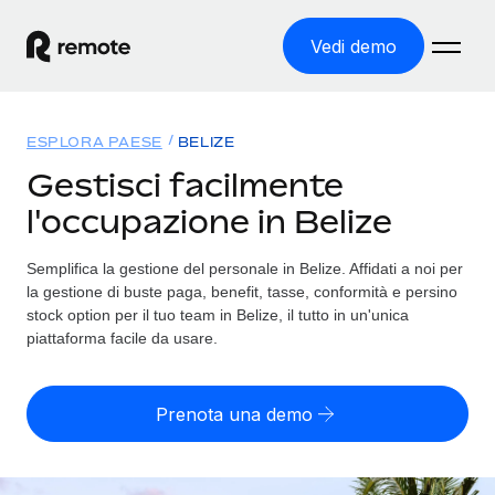
Vedi demo
Home
ESPLORA PAESE
BELIZE
Prodotti
Gestisci facilmente
l'occupazione in Belize
Soluzioni
ASSUMI NEL MONDO
Global Payroll
Semplifica la gestione del personale in Belize. Affidati a noi per
Tariffe
COPERTURA GLOBALE
Gestisci il payroll a norma, in tutta semplicità
la gestione di buste paga, benefit, tasse, conformità e persino
Ricerca paesi
stock option per il tuo team in Belize, il tutto in un'unica
Employer of Record
piattaforma facile da usare.
Trova i servizi di supporto all’impiego per ogni Paese
Espanditi con zero costi di entità locale
Italiano
Confronta Remote
Contractor Management
Prenota una demo
Scopri come ci confrontiamo con gli altri
English
Recluta e gestisci collaboratori a livello globale
Login
Nederlands
DIVENTA NOSTRO PARTNER