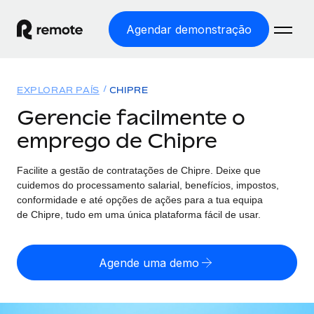
Agendar demonstração
Início
EXPLORAR PAÍS
CHIPRE
Produtos
Gerencie facilmente o
emprego de Chipre
Soluções
EMPREGO GLOBAL
Processamento Salarial
Facilite a gestão de contratações
de
Chipre. Deixe que
Preçário
COBERTURA GLOBAL
Processamento salarial fácil e em conformidade
cuidemos do processamento salarial, benefícios, impostos,
Explorador de países
conformidade e até opções de ações para a tua equipa
Employer of Record
de
Chipre, tudo em uma única plataforma fácil de usar.
Encontra apoio para emprego global por país
Expanda globalmente sem custos de constituição de
Português (Portugal)
Comparar a Remote
entidades
Agende uma demo
Veja como nos comparamos com os outros
English
Contractor Management
Integra e gere trabalhadores independentes
Início de sessão
Nederlands
TORNE-SE NOSSO PARCEIRO
globalmente