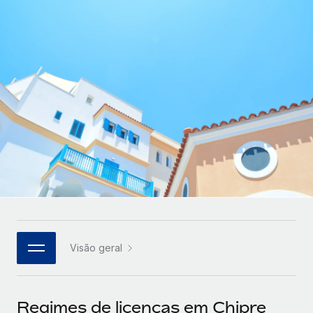
Parceiros tecnológicos estratégicos
Français
Integre os RH globais na sua plataforma de forma
SERVICES
flexível
Deutsch
Perguntar a um especialista
Obtenha apoio especializado em RH e
Español
CASE STUDIES
conformidade globais
Italiano
Português (Portugal)
日本語
한국어
Visão geral
中文（简体）
Regimes de licenças em Chipre