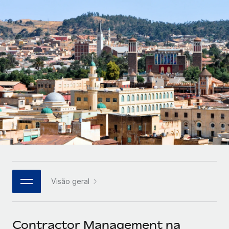
Parceiros tecnológicos estratégicos
Français
Integre os RH globais na sua plataforma de forma
SERVICES
flexível
Deutsch
Perguntar a um especialista
Obtenha apoio especializado em RH e
Español
CASE STUDIES
conformidade globais
Italiano
Português (Portugal)
日本語
한국어
Visão geral
中文（简体）
Contractor Management na