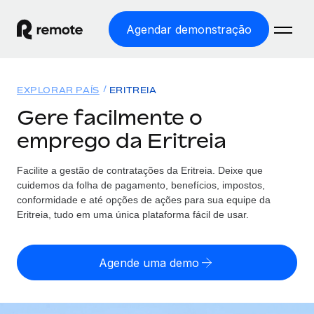
Agendar demonstração
Início
EXPLORAR PAÍS
ERITREIA
Produtos
Gere facilmente o
emprego da Eritreia
Soluções
EMPREGO GLOBAL
Processamento Salarial
Facilite a gestão de contratações da Eritreia. Deixe que
Preçário
COBERTURA GLOBAL
Processamento salarial fácil e em conformidade
cuidemos da folha de pagamento, benefícios, impostos,
Explorador de países
conformidade e até opções de ações para sua equipe da
Employer of Record
Eritreia, tudo em uma única plataforma fácil de usar.
Encontra apoio para emprego global por país
Expanda globalmente sem custos de constituição de
Português (Portugal)
Comparar a Remote
entidades
Agende uma demo
Veja como nos comparamos com os outros
English
Contractor Management
Integra e gere trabalhadores independentes
Início de sessão
Nederlands
TORNE-SE NOSSO PARCEIRO
globalmente