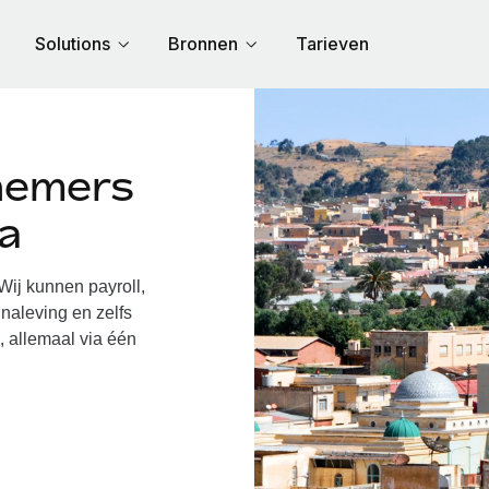
Solutions
Bronnen
Tarieven
nemers
ea
ij kunnen payroll,
naleving en zelfs
, allemaal via één