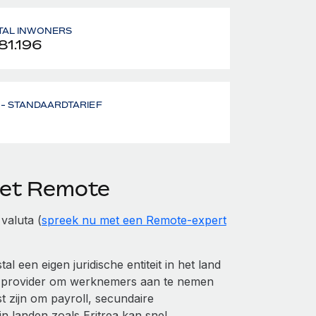
TAL INWONERS
81.196
- STANDAARDTARIEF
 met Remote
valuta (
spreek nu met een Remote-expert
 een eigen juridische entiteit in het land
 provider om werknemers aan te nemen
t zijn om payroll, secundaire
n landen zoals Eritrea kan snel