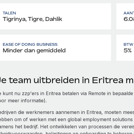
TALEN
AAN
Tigrinya, Tigre, Dahlik
6.0
EASE OF DOING BUSINESS
BTW 
Minder dan gemiddeld
5%
Je team uitbreiden in Eritrea
e kunt nu zzp'ers in Eritrea betalen via Remote in bepaalde 
oor meer informatie).
edrijven die werknemers aannemen in Eritrea, moeten meestal
ebben om of werken met een global employment solutions
amens het bedrijf. Het ontwikkelen van processen die vereis
rbeidsvoorwaarden, belastingen en onboarding te beheren i