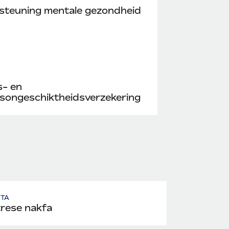
steuning mentale gezondheid
s- en
songeschiktheidsverzekering
UTA
trese nakfa