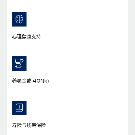
福利
actually looks like
轻松管理员工福利
Most teams hear "payroll implementation" and picture a
six-month project with a dedicated team....
了解更多
心理健康支持
养老金或 401(k)
寿险与残疾保险