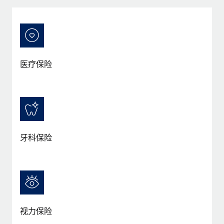
服务
薪金与人才洞察
Remote Build
即将推出
咨询专家
集成与人工智能自动化咨询
洞察中心
获得全球人力资源与合规方面的专家帮助
获得支持
背景调查
案例研究
医疗保险
简化候选人筛选流程
查看全部资源
合规守望台
防范合规风险
博客
设备管理
Why owned entities are key to maintaining
EOR compliance
在全球范围内配置和跟踪 IT 设备
牙科保险
As the global workforce continues to expand in response
实体设立
to the demands of today’s labor market, the...
快速建立合规实体
了解更多
人员调配与搬迁
轻松搬迁员工
视力保险
What a Workday global payroll implementation