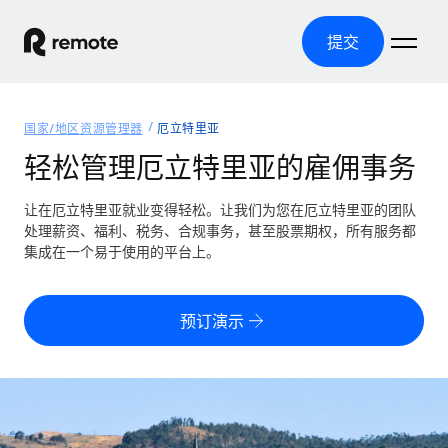
提交
首页
国家/地区资源管理器
厄立特里亚
产品
轻松管理厄立特里亚的雇佣事务
解决方案
全球招聘
让在厄立特里亚就业变得轻松。让我们为您在厄立特里亚的团队
处理薪资、福利、税务、合规事务，甚至股票期权，所有服务都
全球薪资管理
资源
集成在一个易于使用的平台上。
覆盖全球
轻松运行合规薪资
国家/地区资源管理器
定价
工具与计算器
第三方雇佣托管服务
按国家/地区查找全球雇佣支持
预订演示
零实体成本实现全球扩张
误分类风险计算工具
美国各州浏览器
按国家/地区检查员工误分类风险
第三方合同工托管服务
简化美国各州的招聘
中文（简体）
全球合规聘用合同工
员工成本计算器
Remote 无惧对比
计算任何国家的员工总成本
合同工管理
English
了解我们的竞争优势