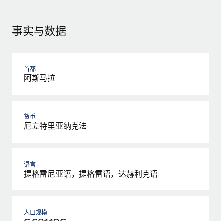
事实与数据
首都
阿斯马拉
货币
厄立特里亚纳克法
语言
提格雷尼亚语，提格雷语，达赫利克语
人口规模