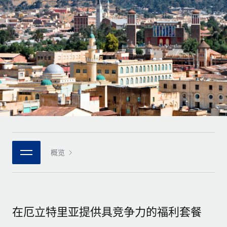
全球合同工入职与管理
合同工薪酬结算计算器
登录
Nederlands
探索全球合同工的结算货币选项与结算速度
PEO
成长阶段
外包复杂雇佣任务
Français
初创企业
通过 REMOTE 学习
为成长型企业量身打造的全球敏捷型人力资源与薪资解决方案
Deutsch
研究与指引
基础设施
中型市场
Remote Embedded
案例研究
通过定制化人力资源解决方案扩展团队
Español
将人力资源无缝融入工作流程
人力资源术语表
企业
Italiano
平台
面向大型企业的全球化人力资源服务
核对表和模板
团队的内置核心人力资源功能
Português (Portugal)
职位描述库
连接
概览
新的
与我们携手合作
日本語
使用我们的 MCP 将任何人工智能工具与 Remote 平台相连
战略技术合作伙伴
网络研讨会
集成
灵活地将全球人力资源嵌入您的平台
한국어
活动
借助核心业务工具简化流程
成为合作伙伴
在厄立特里亚提供具竞争力的福利套餐
中文（简体）
新闻室
与我们共探合作机遇