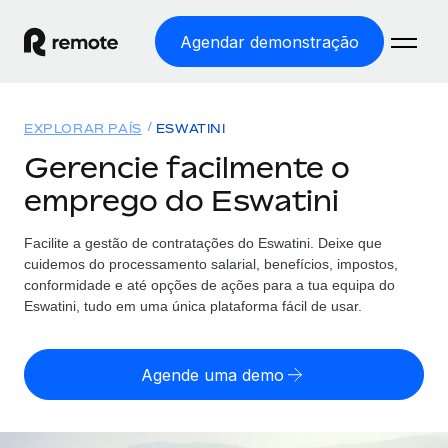
Agendar demonstração
Início
EXPLORAR PAÍS
ESWATINI
Produtos
Gerencie facilmente o
emprego do Eswatini
Soluções
EMPREGO GLOBAL
Processamento Salarial
Facilite a gestão de contratações
do
Eswatini. Deixe que
Preçário
COBERTURA GLOBAL
Processamento salarial fácil e em conformidade
cuidemos do processamento salarial, benefícios, impostos,
Explorador de países
conformidade e até opções de ações para a tua equipa
do
Employer of Record
Eswatini, tudo em uma única plataforma fácil de usar.
Encontra apoio para emprego global por país
Expanda globalmente sem custos de constituição de
Português (Portugal)
Comparar a Remote
entidades
Agende uma demo
Veja como nos comparamos com os outros
English
Contractor Management
Integra e gere trabalhadores independentes
Início de sessão
Nederlands
TORNE-SE NOSSO PARCEIRO
globalmente