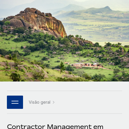
Parceiros tecnológicos estratégicos
Français
Integre os RH globais na sua plataforma de forma
SERVICES
flexível
Deutsch
Perguntar a um especialista
Obtenha apoio especializado em RH e
Español
CASE STUDIES
conformidade globais
Italiano
Português (Portugal)
日本語
한국어
Visão geral
中文（简体）
Contractor Management em