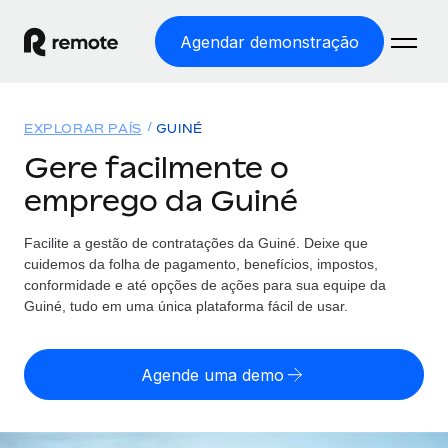
Agendar demonstração
Início
EXPLORAR PAÍS
GUINÉ
Produtos
Gere facilmente o
emprego da Guiné
Soluções
EMPREGO GLOBAL
Processamento Salarial
Facilite a gestão de contratações da Guiné. Deixe que
Preçário
COBERTURA GLOBAL
Processamento salarial fácil e em conformidade
cuidemos da folha de pagamento, benefícios, impostos,
Explorador de países
conformidade e até opções de ações para sua equipe da
Employer of Record
Guiné, tudo em uma única plataforma fácil de usar.
Encontra apoio para emprego global por país
Expanda globalmente sem custos de constituição de
Português (Portugal)
Comparar a Remote
entidades
Agende uma demo
Veja como nos comparamos com os outros
English
Contractor Management
Integra e gere trabalhadores independentes
Início de sessão
Nederlands
TORNE-SE NOSSO PARCEIRO
globalmente