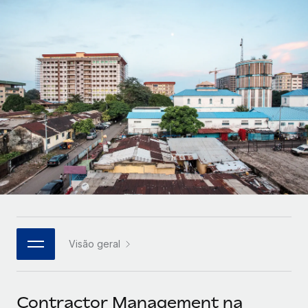
Parceiros tecnológicos estratégicos
Français
Integre os RH globais na sua plataforma de forma
SERVICES
flexível
Deutsch
Perguntar a um especialista
Obtenha apoio especializado em RH e
Español
CASE STUDIES
conformidade globais
Italiano
Português (Portugal)
日本語
한국어
Visão geral
中文（简体）
Contractor Management na