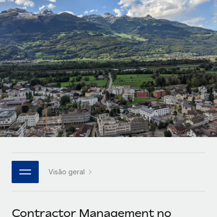
Parceiros tecnológicos estratégicos
Français
Integre os RH globais na sua plataforma de forma
SERVICES
flexível
Deutsch
Perguntar a um especialista
Obtenha apoio especializado em RH e
Español
CASE STUDIES
conformidade globais
Italiano
Português (Portugal)
日本語
한국어
Visão geral
中文（简体）
Contractor Management no