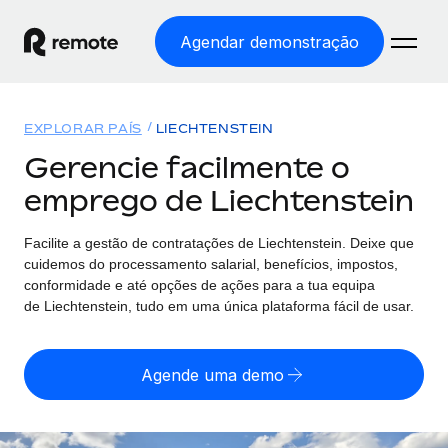
Agendar demonstração
Início
EXPLORAR PAÍS
LIECHTENSTEIN
Produtos
Gerencie facilmente o
emprego de Liechtenstein
Soluções
EMPREGO GLOBAL
Processamento Salarial
Facilite a gestão de contratações
de
Liechtenstein. Deixe que
Preçário
COBERTURA GLOBAL
Processamento salarial fácil e em conformidade
cuidemos do processamento salarial, benefícios, impostos,
Explorador de países
conformidade e até opções de ações para a tua equipa
Employer of Record
de
Liechtenstein, tudo em uma única plataforma fácil de usar.
Encontra apoio para emprego global por país
Expanda globalmente sem custos de constituição de
Português (Portugal)
Comparar a Remote
entidades
Agende uma demo
Veja como nos comparamos com os outros
English
Contractor Management
Integra e gere trabalhadores independentes
Início de sessão
Nederlands
TORNE-SE NOSSO PARCEIRO
globalmente