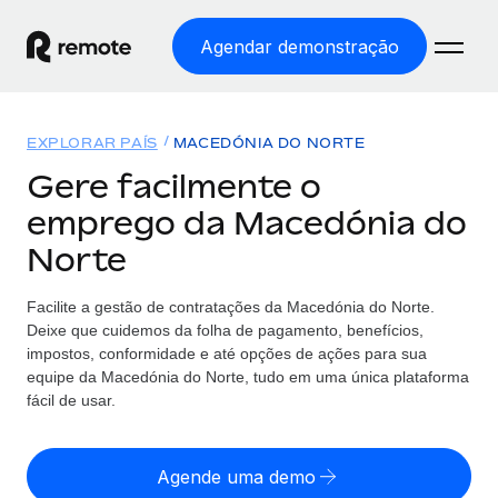
Agendar demonstração
Início
EXPLORAR PAÍS
MACEDÓNIA DO NORTE
Produtos
Gere facilmente o
emprego da Macedónia do
Soluções
EMPREGO GLOBAL
Norte
Processamento Salarial
Preçário
COBERTURA GLOBAL
Processamento salarial fácil e em conformidade
Facilite a gestão de contratações da Macedónia do Norte.
Explorador de países
Deixe que cuidemos da folha de pagamento, benefícios,
Employer of Record
Encontra apoio para emprego global por país
impostos, conformidade e até opções de ações para sua
Expanda globalmente sem custos de constituição de
Português (Portugal)
equipe da Macedónia do Norte, tudo em uma única plataforma
Comparar a Remote
entidades
fácil de usar.
Veja como nos comparamos com os outros
English
Contractor Management
Integra e gere trabalhadores independentes
Agende uma demo
Início de sessão
Nederlands
TORNE-SE NOSSO PARCEIRO
globalmente