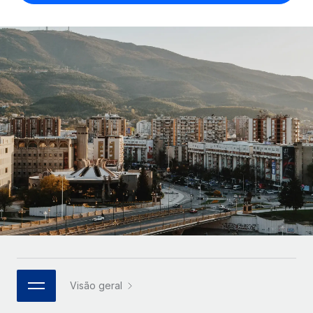
Parceiros tecnológicos estratégicos
Français
Integre os RH globais na sua plataforma de forma
SERVICES
flexível
Deutsch
Perguntar a um especialista
Obtenha apoio especializado em RH e
Español
CASE STUDIES
conformidade globais
Italiano
Cultivating a Thriving Remote-First Culture in
Partnership with Remote
Português (Portugal)
At a glance Discover the evolution of TheyDo, a pioneering
journey management platform that has...
日本語
Mais informações
한국어
Reverse Tech's strategic partnership with
中文（简体）
Remote for contractor management and
payroll
Visão geral
Reverse Tech at a glance Health and wellness startup,