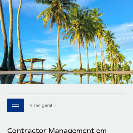
Parceiros tecnológicos estratégicos
Français
Integre os RH globais na sua plataforma de forma
SERVICES
flexível
Deutsch
Perguntar a um especialista
Obtenha apoio especializado em RH e
Español
CASE STUDIES
conformidade globais
Italiano
Português (Portugal)
日本語
한국어
Visão geral
中文（简体）
Contractor Management em