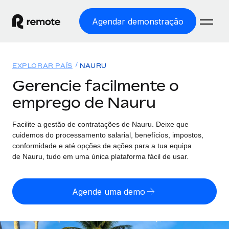
Agendar demonstração
Início
EXPLORAR PAÍS
NAURU
Produtos
Gerencie facilmente o
emprego de Nauru
Soluções
EMPREGO GLOBAL
Processamento Salarial
Facilite a gestão de contratações
de
Nauru. Deixe que
Preçário
COBERTURA GLOBAL
Processamento salarial fácil e em conformidade
cuidemos do processamento salarial, benefícios, impostos,
Explorador de países
conformidade e até opções de ações para a tua equipa
Employer of Record
de
Nauru, tudo em uma única plataforma fácil de usar.
Encontra apoio para emprego global por país
Expanda globalmente sem custos de constituição de
Português (Portugal)
Comparar a Remote
entidades
Agende uma demo
Veja como nos comparamos com os outros
English
Contractor Management
Integra e gere trabalhadores independentes
Início de sessão
Nederlands
TORNE-SE NOSSO PARCEIRO
globalmente