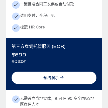
一键批准合同工发票或自动付款
透明支付，全程可见
标配 HR Core
第三方雇佣托管服务 (EOR)
$
699
每位员工/月
预约演示
无需设立当地实体，即可在 90 多个国家/地
区雇佣人才