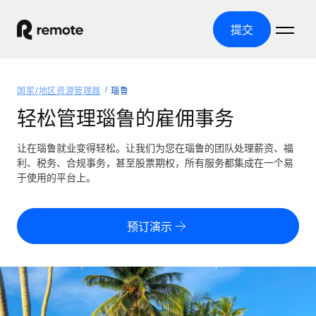
提交
首页
国家/地区资源管理器
瑙鲁
产品
轻松管理瑙鲁的雇佣事务
解决方案
全球招聘
让在瑙鲁就业变得轻松。让我们为您在瑙鲁的团队处理薪资、福
利、税务、合规事务，甚至股票期权，所有服务都集成在一个易
全球薪资管理
资源
于使用的平台上。
覆盖全球
轻松运行合规薪资
国家/地区资源管理器
定价
工具与计算器
第三方雇佣托管服务
按国家/地区查找全球雇佣支持
预订演示
零实体成本实现全球扩张
误分类风险计算工具
美国各州浏览器
按国家/地区检查员工误分类风险
第三方合同工托管服务
简化美国各州的招聘
中文（简体）
全球合规聘用合同工
员工成本计算器
Remote 无惧对比
计算任何国家的员工总成本
合同工管理
English
了解我们的竞争优势