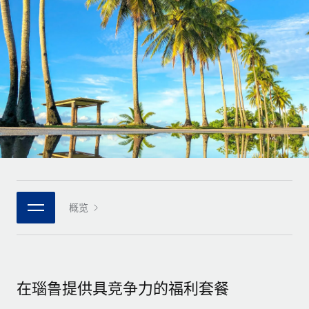
全球合同工入职与管理
合同工薪酬结算计算器
登录
Nederlands
探索全球合同工的结算货币选项与结算速度
PEO
成长阶段
外包复杂雇佣任务
Français
初创企业
通过 REMOTE 学习
为成长型企业量身打造的全球敏捷型人力资源与薪资解决方案
Deutsch
研究与指引
基础设施
中型市场
Remote Embedded
案例研究
通过定制化人力资源解决方案扩展团队
Español
将人力资源无缝融入工作流程
人力资源术语表
企业
Italiano
平台
面向大型企业的全球化人力资源服务
核对表和模板
团队的内置核心人力资源功能
Português (Portugal)
职位描述库
连接
概览
新的
与我们携手合作
日本語
使用我们的 MCP 将任何人工智能工具与 Remote 平台相连
战略技术合作伙伴
网络研讨会
集成
灵活地将全球人力资源嵌入您的平台
한국어
活动
借助核心业务工具简化流程
成为合作伙伴
在瑙鲁提供具竞争力的福利套餐
中文（简体）
新闻室
与我们共探合作机遇