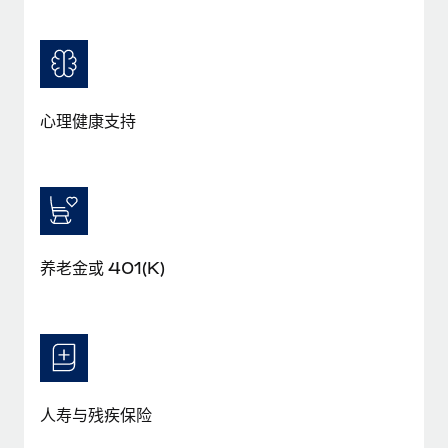
福利
actually looks like
轻松管理员工福利
了解更多
Most teams hear "payroll implementation" and picture a
six-month project with a dedicated team....
了解更多
心理健康支持
养老金或 401(K)
人寿与残疾保险