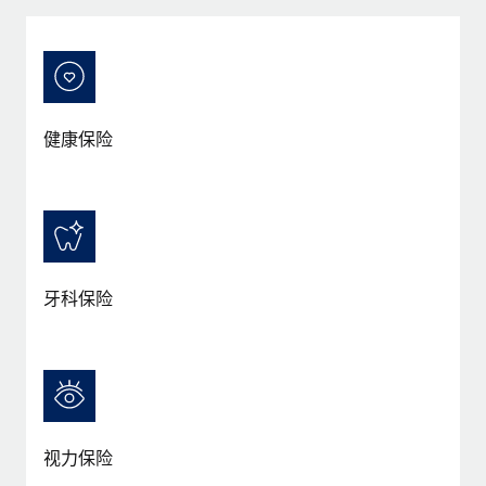
服务
薪金与人才洞察
Remote Build
即将推出
咨询专家
集成与人工智能自动化咨询
洞察中心
获得全球人力资源与合规方面的专家帮助
获得支持
背景调查
案例研究
健康保险
简化候选人筛选流程
查看全部资源
Cultivating a Thriving Remote-First Culture in
Partnership with Remote
合规守望台
防范合规风险
博客
At a glance Discover the evolution of TheyDo, a pioneering
journey management platform that has...
设备管理
Why owned entities are key to maintaining
EOR compliance
在全球范围内配置和跟踪 IT 设备
牙科保险
了解更多
As the global workforce continues to expand in response
实体设立
to the demands of today’s labor market, the...
快速建立合规实体
Reverse Tech's strategic partnership with
Remote for contractor management and
了解更多
人员调配与搬迁
payroll
轻松搬迁员工
Reverse Tech at a glance Health and wellness startup,
视力保险
What a Workday global payroll implementation
Reverse Tech, partnered with Remote to manage...