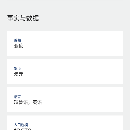
事实与数据
首都
亚伦
货币
澳元
语言
瑙鲁语，英语
人口规模