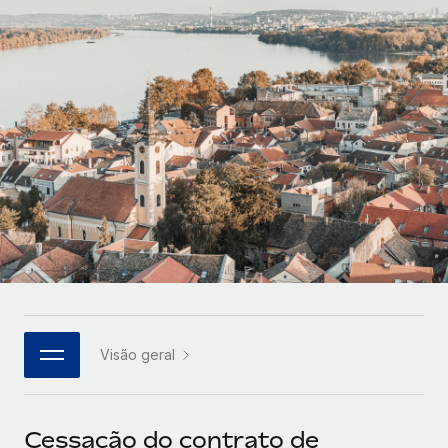
Parceiros tecnológicos estratégicos
Français
Integre os RH globais na sua plataforma de forma
SERVICES
flexível
Deutsch
Perguntar a um especialista
Obtenha apoio especializado em RH e
Español
CASE STUDIES
conformidade globais
Italiano
Português (Portugal)
日本語
한국어
Visão geral
中文（简体）
Cessação do contrato de