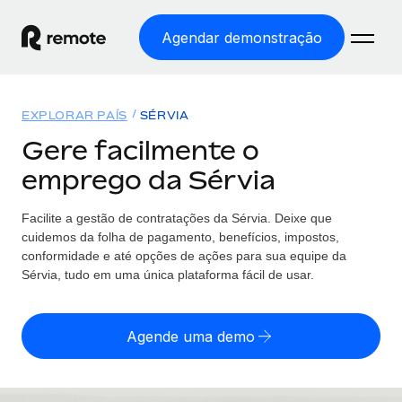
Agendar demonstração
Início
EXPLORAR PAÍS
SÉRVIA
Produtos
Gere facilmente o
emprego da Sérvia
Soluções
EMPREGO GLOBAL
Processamento Salarial
Facilite a gestão de contratações da Sérvia. Deixe que
Preçário
COBERTURA GLOBAL
Processamento salarial fácil e em conformidade
cuidemos da folha de pagamento, benefícios, impostos,
Explorador de países
conformidade e até opções de ações para sua equipe da
Employer of Record
Sérvia, tudo em uma única plataforma fácil de usar.
Encontra apoio para emprego global por país
Expanda globalmente sem custos de constituição de
Português (Portugal)
Comparar a Remote
entidades
Agende uma demo
Veja como nos comparamos com os outros
English
Contractor Management
Integra e gere trabalhadores independentes
Início de sessão
Nederlands
TORNE-SE NOSSO PARCEIRO
globalmente