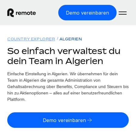
Demo vereinbaren
Startseite
COUNTRY EXPLORER
ALGERIEN
Produkte
So einfach verwaltest du
dein Team in Algerien
Lösungen
WELTWEITE BESCHÄFTIGUNG
Globale Payroll
Einfache Einstellung in Algerien. Wir übernehmen für dein
Ressourcen
WELTWEITE ABDECKUNG
Einfache, rechtssicher Payroll
Team in Algerien die gesamte Administration von
Country Explorer
Gehaltsabrechnung über Benefits, Compliance und Steuern bis
Preise
TOOLS UND RECHNER
Employer of Record
hin zu Aktienoptionen – alles auf einer benutzerfreundlichen
Länderspezifische Unterstützung bei der Einstellung
Weltweites Wachstum ohne Kosten für Niederlassungen
Plattform.
Scheinselbstständigkeitsrisiko berechnen
Explorer für US-Bundesstaaten
Länderspezifische Einschätzung des
Contractor of Record
Einfache Einstellung in allen US-Bundesstaaten
Scheinselbstständigkeitsrisikos
Deutsch
Rechtssichere, weltweite Arbeit mit Freelancer:innen
Demo vereinbaren
Remote im Vergleich
Personalkostenrechner
Contractor Management
English
Vergleiche mit unseren Mitbewerbern
Länderspezifische Berechnung der