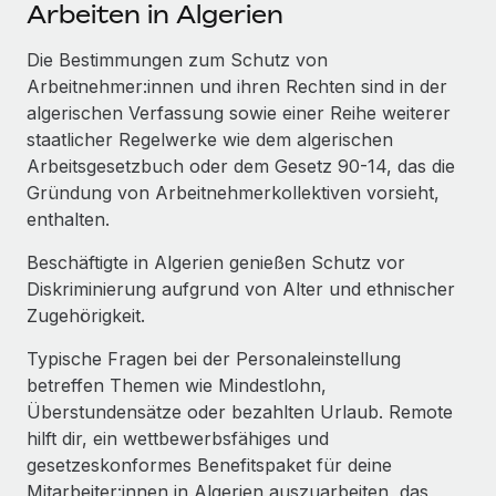
Events
Arbeiten in Algerien
Tools
Partner werden
Newsroom
Die Bestimmungen zum Schutz von
Entdecke die Möglichkeiten einer Partnerschaft
Arbeitnehmer:innen und ihren Rechten sind in der
DIENSTLEISTUNGEN
Informationen zu Gehältern und Qualifikationen
Remote Build
Demnächst verfügbar
algerischen Verfassung sowie einer Reihe weiterer
Frag unsere Expert:innen
Beratung zu Integrationen und KI-Automatisierung
staatlicher Regelwerke wie dem algerischen
Insights Center
Hilfe von Expert:innen für globale HR & Compliance
Arbeitsgesetzbuch oder dem Gesetz 90-14, das die
Hol dir Unterstützung
Gründung von Arbeitnehmerkollektiven vorsieht,
Background-Checks
FALLSTUDIEN
enthalten.
Einfacheres Bewerber:innen-Screening
Alle Ressourcen anzeigen
So hat der KI-Vorreiter Weaviate sein Team mit
Beschäftigte in Algerien genießen Schutz vor
Remote um 120 % vergrößert
Compliance Watchtower
Diskriminierung aufgrund von Alter und ethnischer
Lückenlose Compliance
BLOG
Zugehörigkeit.
Weaviate auf einen Blick Weaviate entwickelt KI-basierte
Open-Source-Infrastrukturen. Das...
Globale Payroll
Geräteverwaltung
Typische Fragen bei der Personaleinstellung
Globale Bereitstellung und Verfolgung von IT-
betreffen Themen wie Mindestlohn,
Mehr erfahren
EOR und PEO
Geräten
Überstundensätze oder bezahlten Urlaub. Remote
Contractor Management
hilft dir, ein wettbewerbsfähiges und
Gründung von Niederlassungen
Strategische Partnerschaft zwischen
gesetzeskonformes Benefitspaket für deine
Steuern
Schnelle, rechtssichere Gründung von
Reverse Tech und Remote für Contractor
Mitarbeiter:innen in Algerien auszuarbeiten, das