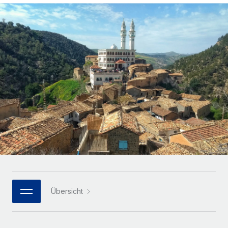
Globales Onboarding und Verwalten von
Gesamtbeschäftigungskosten
Anmelden
Freelancer:innen
Nederlands
WACHSTUMSPHASE
Honorarzahlungen berechnen
PEO
Français
Informationen zu möglichen Währungen und
Startups
Auslagern von komplexen HR-Aufgaben
Abwicklungsfristen für globale Freelancer:innen
Agile HR- und Payroll-Lösungen für wachsende
Deutsch
Unternehmen
INFRASTRUKTUR
LERNEN MIT REMOTE
Mittelstand
Español
Remote Embedded
Maßgeschneiderte HR-Lösungen, um Teams zu
Forschung und Leitfäden
Nahtlose Integration der HR in bestehende Abläufe
vergrößern
Italiano
Fallstudien
Plattform
Enterprise
Português (Portugal)
Integrierte HR-Kernfunktionen für dein Team
HR-Glossar
Globale HR für Konzerne und Großunternehmen
Verknüpfen
Neu
日本語
Checklisten und Vorlagen
Verknüpfung beliebiger KI-Tools mit Remote über unser
PARTNER WERDEN
Bibliothek für Stellenbeschreibungen
한국어
MCP
Übersicht
Strategische Technologiepartner
Webinare
Integrationen
Flexible Einbettung von Global-HR-Funktionen in deine
中文（简体）
Plattform
Prozessoptimierung mit unverzichtbaren Business-