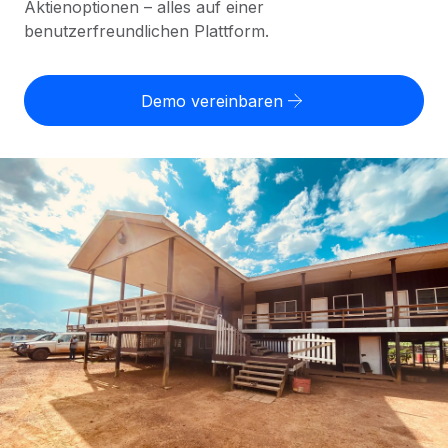
Aktienoptionen – alles auf einer
Globales Onboarding und Verwalten von
Gesamtbeschäftigungskosten
benutzerfreundlichen Plattform.
Anmelden
Freelancer:innen
Nederlands
WACHSTUMSPHASE
Honorarzahlungen berechnen
PEO
Français
Informationen zu möglichen Währungen und
Startups
Auslagern von komplexen HR-Aufgaben
Demo vereinbaren
Abwicklungsfristen für globale Freelancer:innen
Agile HR- und Payroll-Lösungen für wachsende
Deutsch
Unternehmen
INFRASTRUKTUR
LERNEN MIT REMOTE
Mittelstand
Español
Remote Embedded
Maßgeschneiderte HR-Lösungen, um Teams zu
Forschung und Leitfäden
Nahtlose Integration der HR in bestehende Abläufe
vergrößern
Italiano
Fallstudien
Plattform
Enterprise
Português (Portugal)
Integrierte HR-Kernfunktionen für dein Team
HR-Glossar
Globale HR für Konzerne und Großunternehmen
Verknüpfen
Neu
日本語
Checklisten und Vorlagen
Verknüpfung beliebiger KI-Tools mit Remote über unser
PARTNER WERDEN
Bibliothek für Stellenbeschreibungen
한국어
MCP
Strategische Technologiepartner
Webinare
Integrationen
Flexible Einbettung von Global-HR-Funktionen in deine
中文（简体）
Plattform
Prozessoptimierung mit unverzichtbaren Business-