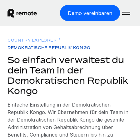
Demo vereinbaren
Startseite
COUNTRY EXPLORER
Produkte
DEMOKRATISCHE REPUBLIK KONGO
So einfach verwaltest du
Lösungen
WELTWEITE BESCHÄFTIGUNG
dein Team in der
Globale Payroll
Ressourcen
Demokratischen Republik
WELTWEITE ABDECKUNG
Einfache, rechtssicher Payroll
Kongo
Country Explorer
Preise
TOOLS UND RECHNER
Employer of Record
Länderspezifische Unterstützung bei der Einstellung
Weltweites Wachstum ohne Kosten für Niederlassungen
Scheinselbstständigkeitsrisiko berechnen
Einfache Einstellung in der Demokratischen
Explorer für US-Bundesstaaten
Republik Kongo. Wir übernehmen für dein Team in
Länderspezifische Einschätzung des
Contractor of Record
Einfache Einstellung in allen US-Bundesstaaten
der Demokratischen Republik Kongo die gesamte
Scheinselbstständigkeitsrisikos
Deutsch
Rechtssichere, weltweite Arbeit mit Freelancer:innen
Administration von Gehaltsabrechnung über
Remote im Vergleich
Personalkostenrechner
Benefits, Compliance und Steuern bis hin zu
Contractor Management
English
Vergleiche mit unseren Mitbewerbern
Länderspezifische Berechnung der