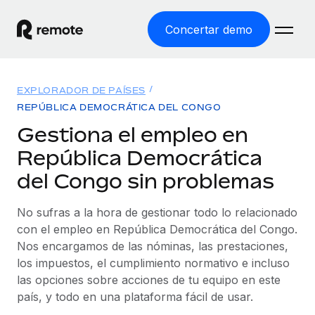
Concertar demo
Inicio
EXPLORADOR DE PAÍSES
Productos
REPÚBLICA DEMOCRÁTICA DEL CONGO
Gestiona el empleo en
Soluciones
EMPLEO GLOBAL
República Democrática
Nómina global
Recursos
del Congo sin problemas
COBERTURA MUNDIAL
Gestiona las nóminas de forma sencilla y conforme a la
Explorador de países
legalidad.
Precios
No sufras a la hora de gestionar todo lo relacionado
HERRAMIENTAS Y CALCULADORAS
Consulta el soporte del empleo global según el país.
con el empleo en República Democrática del Congo.
Employer of Record
Calculadora del riesgo de clasificación errónea
Nos encargamos de las nóminas, las prestaciones,
Explorador estatal de EE. UU.
Expándete en todo el mundo sin gastar en entidades.
Consulta el riesgo de clasificación errónea por país.
los impuestos, el cumplimiento normativo e incluso
Simplifica la contratación en todos los estados de EE.
Español
Contractor of Record
las opciones sobre acciones de tu equipo en este
Calculadora del coste por empleado
UU.
Contrata a autónomos en cualquier parte del mundo
país, y todo en una plataforma fácil de usar.
Calcula lo que cuestan los empleados en total en
English
Comparador de Remote
cumpliendo la normativa.
cualquier país.