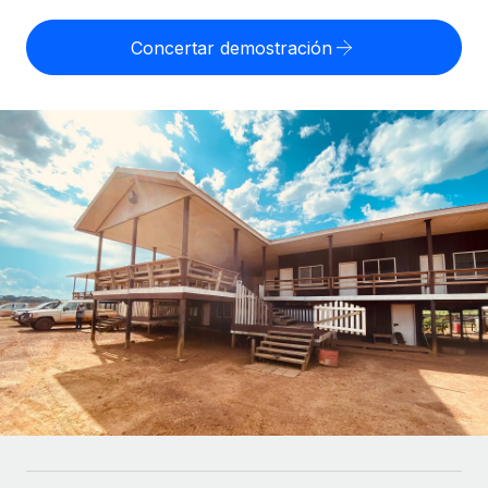
Compáranos con otras empresas.
Iniciar sesión
Contractor Management
Nederlands
Calculadora de pagos a autónomos
Concertar demostración
Integra y gestiona a autónomos globalmente.
Descubre opciones de divisas y tiempos de pago para
ETAPAS DE CRECIMIENTO
Français
autónomos globales.
PEO
Startups
Externaliza tareas laborales complejas.
Deutsch
Soluciones ágiles de RR. HH. globales y nóminas para
APRENDIZAJE CON REMOTE
empresas en crecimiento.
Español
Guías y recursos
INFRAESTRUCTURA
Mediana empresa
Conexión Remote
Casos prácticos
Amplía tu equipo con soluciones de RR. HH.
Italiano
Integra los RR. HH. en tus flujos de trabajo sin
personalizadas.
Glosario de RR. HH.
complicaciones.
Português (Portugal)
Empresa
Listas de verificación y plantillas
Plataforma
RR. HH. globales para grandes empresas.
日本語
Funciones esenciales de RR. HH. integradas para tu
Biblioteca de descripciones de puestos
equipo.
한국어
ASOCIARSE
Webinarios
Conectar
Nuevo
Socios tecnológicos estratégicos
中文（简体）
Conecta cualquier herramienta de IA con Remote
Eventos
Integra la gestión de los RR. HH. globales en tu
mediante nuestro MCP.