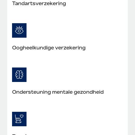
Tandartsverzekering
Secundaire arbeidsvoorwaarden
BLOG
Eenvoudig secundaire arbeidsvoorwaarden
beheren
Productupdates van Remote: Gusto- en Xero-
integraties en Contractor Management Plus
Het blijft de missie van Remote om alle soorten bedrijven
Oogheelkundige verzekering
te helpen bij het aannemen, beheren en...
Meer informatie
Hoe Phiture 55 werknemers in 19 landen
beheert met Remote
Ondersteuning mentale gezondheid
Phiture, een toonaangevende leider in de wereldwijde
mobiele groeiadviessector, zet zich sinds 2016...
Meer informatie