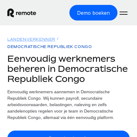
Demo boeken
Home
LANDENVERKENNER
Producten
DEMOCRATISCHE REPUBLIEK CONGO
Eenvoudig werknemers
Solutions
GLOBAL HR
beheren in Democratische
Global Payroll
Bronnen
Republiek Congo
INTERNATIONALE DEKKING
Eenvoudig payroll uitvoeren
Landenverkenner
Tarieven
Eenvoudig werknemers aannemen in Democratische
TOOLS EN CALCULATORS
Employer of Record
Vind global HR-support per land
Republiek Congo. Wij kunnen payroll, secundaire
Internationaal uitbreiden zonder kosten voor entiteiten
Risicocalculator voor verkeerde classificatie
arbeidsvoorwaarden, belastingen, naleving en zelfs
Statenverkenner VS
Check de classificatierisico's per land
aandelenopties regelen voor je team in Democratische
Contractor of Record
Makkelijker mensen aannemen in alle staten van de VS
Nederlands
Republiek Congo, allemaal via één eenvoudig platform.
Zzp'ers compliant internationaal aantrekken
Calculator voor werknemerskosten
Remote vergelijken
Bereken de totale werknemerskosten in een land
Contractor Management
English
Bekijk hoe we presteren in vergelijking met anderen