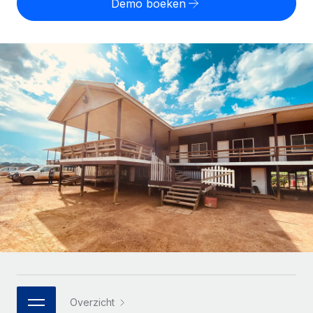
Demo boeken
Zzp'ers internationaal onboarden en beheren
Betalingscalculator voor zzp'ers
Inloggen
Nederlands
Ontdek valuta-opties en betaalsnelheden voor
PEO
GROEIFASE
internationale zzp'ers
Ingewikkelde HR-taken eenvoudig uitbesteden
Français
Start-ups
Flexibele global HR en payroll solutions voor groeiende
LEREN MET REMOTE
Deutsch
bedrijven
INFRASTRUCTUUR
Onderzoek en gidsen
Remote Embedded
Mid-market
Español
HR naadloos in workflows integreren
Casestudy's
Teams uitbreiden met HR solutions op maat
Italiano
Platform
HR-woordenlijst
Enterprise
Ingebouwde essentiële HR-functies voor je team
Global HR voor grote bedrijven
Português (Portugal)
Checklists en templates
Verbinden
Nieuw
Bibliotheek met functiebeschrijvingen
日本語
AI-tools koppelen aan Remote met onze MCP
WERK MET ONS SAMEN
Strategische technologiepartners
Webinars
Integraties
한국어
Integreer global HR flexibel in je platform
Processen stroomlijnen met essentiële zakelijke tools
Evenementen
中文（简体）
Een partner worden
Overzicht
Newsroom