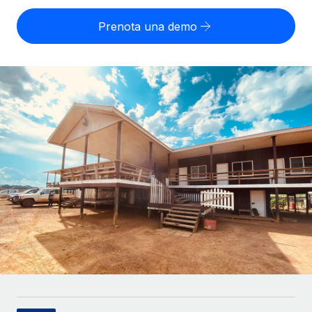
SERVICES
Partner tecnologici strategici
Prenota una demo
Français
Chiedi a un esperto
Integra l'HR globale nella tua piattaforma in modo
Affidati agli esperti per la gestione HR e la
flessibile
Deutsch
compliance globale
Español
CASE STUDIES
Italiano
Português (Portugal)
日本語
한국어
中文（简体）