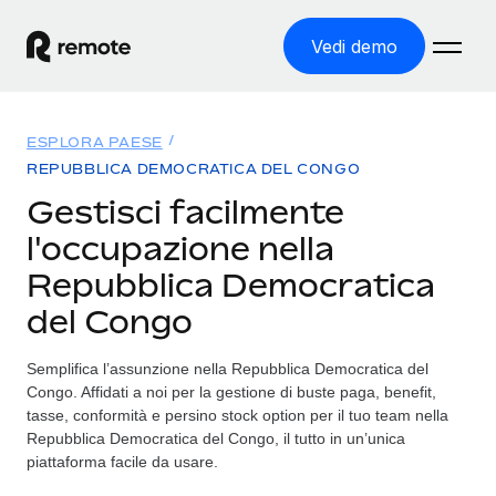
Vedi demo
Home
ESPLORA PAESE
Prodotti
REPUBBLICA DEMOCRATICA DEL CONGO
Gestisci facilmente
Soluzioni
ASSUMI NEL MONDO
l'occupazione nella
Global Payroll
Tariffe
Repubblica Democratica
COPERTURA GLOBALE
Gestisci il payroll a norma, in tutta semplicità
del Congo
Ricerca paesi
Employer of Record
Trova i servizi di supporto all’impiego per ogni Paese
Espanditi con zero costi di entità locale
Semplifica l’assunzione nella Repubblica Democratica del
Italiano
Confronta Remote
Congo. Affidati a noi per la gestione di buste paga, benefit,
Contractor Management
Scopri come ci confrontiamo con gli altri
tasse, conformità e persino stock option per il tuo team nella
English
Recluta e gestisci collaboratori a livello globale
Repubblica Democratica del Congo, il tutto in un’unica
piattaforma facile da usare.
Login
Nederlands
DIVENTA NOSTRO PARTNER