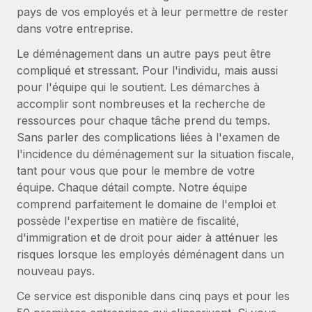
Événements
Intégrez les RH à l’international de manière flexible
pays de vos employés et à leur permettre de rester
dans votre entreprise.
Salle de presse
Devenir partenaire
SERVICES
Le déménagement dans un autre pays peut être
Explorez avec nous vos opportunités de partenariat
Données sur les salaires et les talents
Demandez aux experts
compliqué et stressant. Pour l'individu, mais aussi
Recevez des conseils d’experts sur les RH à
Remote Build
Bientôt disponible
pour l'équipe qui le soutient. Les démarches à
Centre de ressources
l’international et la conformité
Conseil en intégrations et automatisations assistées par
accomplir sont nombreuses et la recherche de
l’IA
Obtenir de l’aide
ressources pour chaque tâche prend du temps.
Contrôles d’antécédents
Sans parler des complications liées à l'examen de
Simplifiez vos processus de présélection des
Voir toutes les ressources
l'incidence du déménagement sur la situation fiscale,
candidats
ÉTUDES DE CAS
tant pour vous que pour le membre de votre
équipe. Chaque détail compte. Notre équipe
Remote Watchtower
BLOG
Comment Weaviate, l'as de l'IA, a développé
comprend parfaitement le domaine de l'emploi et
ses effectifs de 120 % avec Remote
Gardez un temps d’avance sur les risques en
Paie multipays
possède l'expertise en matière de fiscalité,
matière de conformité
Weaviate en bref Weaviate crée des infrastructures open
d'immigration et de droit pour aider à atténuer les
EOR et PEO
source et AI-first. Sa mission est...
risques lorsque les employés déménagent dans un
Gestion des appareils
nouveau pays.
Gestion des freelances
Achetez et suivez vos équipements informatiques
En savoir plus
dans le monde entier
Ce service est disponible dans cinq pays et pour les
Taxes