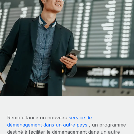
Gestion des freelances
Comparer Remote
pays
Connexion
Intégrez et gérez vos freelances partout dans le monde
Nederlands
Examinez notre service par rapport aux autres
Calculateur de paiement des freelances
PEO
Français
Découvrez les devises disponibles et les vitesses de
Sous-traitez les opérations complexes liées à l’emploi
CROISSANCE
paiement pour vos freelances internationaux
Deutsch
Start-ups
Des solutions agiles et internationales pour les RH et la
INFRASTRUCTURE
APPRENDRE AVEC REMOTE
Español
paie des entreprises en pleine croissance
Intégration Remote
Recherche et guides
Intégrez vos RH aux flux de travail en toute simplicité
Entreprises intermédiaires
Italiano
Études de cas
Développez vos équipes avec des solutions RH sur
Plateforme
mesure
Português (Portugal)
Des fonctions RH clés intégrées pour votre équipe
Glossaire RH
Entreprise
Connecter
Nouveau
日本語
Checklists et modèles
Les RH à l’international pour les grandes entreprises
Connectez n'importe quel outil d’IA à Remote grâce à
Descriptions de postes
한국어
notre MCP
Remote lance un nouveau
service de
TRAVAILLONS ENSEMBLE
Webinaires
Intégrations
déménagement dans un autre pays
, un programme
中文（简体）
Partenaires stratégiques de la tech
Rationalisez vos processus avec des outils essentiels
destiné à faciliter le déménagement dans un autre