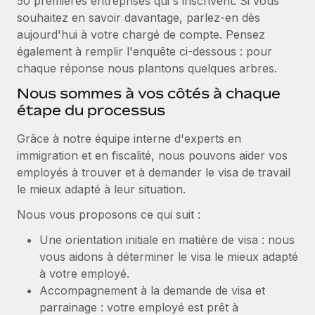
50 premières entreprises qui s'inscrivent. Si vous
Création d’entité
Intégration Remote x BambooHR : du local à
souhaitez en savoir davantage, parlez-en dès
Explorer le blog
Établissez des entités rapidement et en toute
l’international, le recrutement sans changer de
aujourd'hui à votre chargé de compte. Pensez
plateforme
conformité
également à remplir l'enquête ci-dessous : pour
Impact Les clients BambooHR peuvent désormais
BLOG
chaque réponse nous plantons quelques arbres.
Mobilité et déménagement international
embaucher et gérer les employés internationaux...
Organisez facilement le déménagement de vos
Nous sommes à vos côtés à chaque
Mises à jour des produits de Remote :
En savoir plus
employés
étape du processus
Intégrations Gusto et Xero et Gestion des
freelances Plus
Avantages sociaux
Grâce à notre équipe interne d'experts en
Remote a toujours pour mission d'aider les entreprises de
immigration et en fiscalité, nous pouvons aider vos
Gérez facilement les avantages sociaux
toute taille à embaucher, gérer et payer...
employés à trouver et à demander le visa de travail
le mieux adapté à leur situation.
En savoir plus
Nous vous proposons ce qui suit :
Une orientation initiale en matière de visa : nous
Comment Phiture gère ses 55 employés
répartis dans 19 pays grâce à Remote
vous aidons à déterminer le visa le mieux adapté
à votre employé.
Phiture, un leader notable du conseil en matière de
Accompagnement à la demande de visa et
croissance mobile internationale, encourage les...
parrainage : votre employé est prêt à