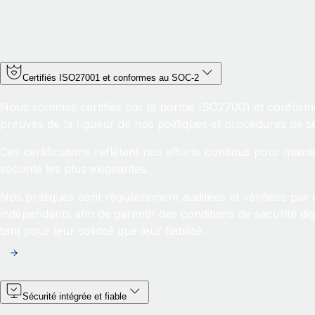
Certifiés ISO27001 et conformes au SOC-2
Nous sommes certifiés par la norme ISO27001 et conforme
preuves de la rigueur de nos politiques et procédures de sé
Ces certifications reflètent nos efforts continus pour main
sécurité les plus exigeantes.
Nos pratiques sont régulièrement auditées et vérifiées par d
indépendants afin de garantir des conditions de sécurité di
tant pour leur solidité que leur fiabilité.
Sécurité intégrée et fiable