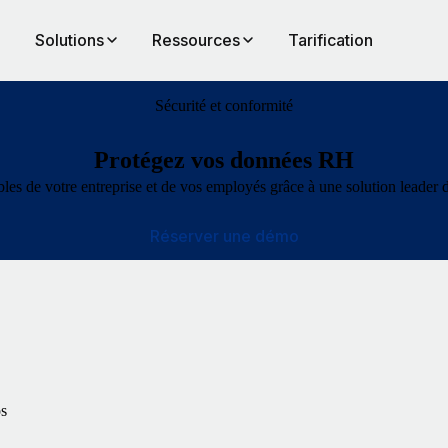
Solutions
Ressources
Tarification
Sécurité et conformité
Protégez vos données RH
s de votre entreprise et de vos employés grâce à une solution leader du
Réserver une démo
os