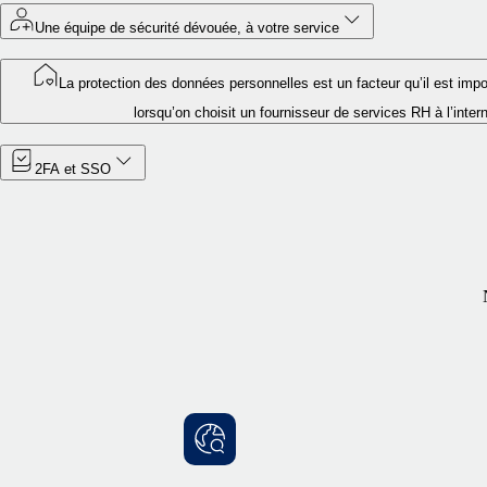
Une équipe de sécurité dévouée, à votre service
La protection des données personnelles est un facteur qu’il est imp
lorsqu’on choisit un fournisseur de services RH à l’inter
2FA et SSO