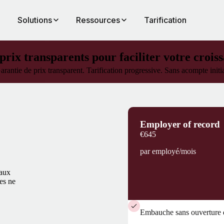
Solutions
Ressources
Tarification
prix transparents pour faciliter votre crois
arantie de prix transparent. Tarification progressive. Sans acompte initia
Employer of record
€645
par employé/mois
 aux
es ne
Embauche sans ouverture d