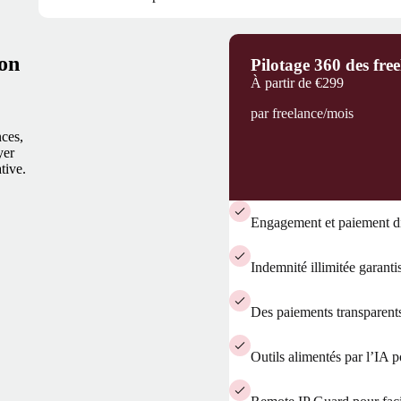
ion
Pilotage 360 des free
À partir de
€299
par freelance/mois
nces,
yer
tive.
Engagement et paiement di
Indemnité illimitée garanti
Des paiements transparents
Outils alimentés par l’IA p