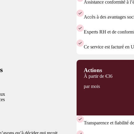
Assistance conformité à l’é
Accès à des avantages soci
Experts RH et de conformi
Ce service est facturé en
s
Actions
À partir de
€36
par mois
aux
ces
Transparence et fiabilité d
n’avons qu’à décider qui reçoit