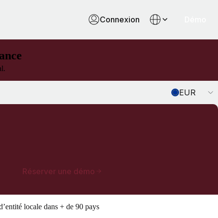
Connexion
Démo
sance
l.
Currency
EUR
Réserver une démo
’entité locale dans + de 90 pays