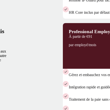
Remote IP Guard pour facilit
HR Core inclus par défaut
is
Professional Emplo
À partir de
€91
par employé/mois
 aux
uatre
e
Gérez et embauchez vos e
Intégration rapide et guid
Traitement de la paie sans 