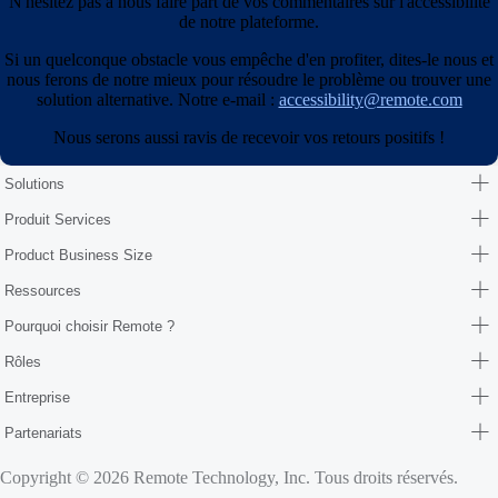
N'hésitez pas à nous faire part de vos commentaires sur l'accessibilité
de notre plateforme.
Si un quelconque obstacle vous empêche d'en profiter, dites-le nous et
nous ferons de notre mieux pour résoudre le problème ou trouver une
solution alternative. Notre e-mail :
accessibility@remote.com
Nous serons aussi ravis de recevoir vos retours positifs !
Solutions
Produit Services
Product Business Size
Ressources
Pourquoi choisir Remote ?
Rôles
Entreprise
Partenariats
Copyright © 2026 Remote Technology, Inc. Tous droits réservés.