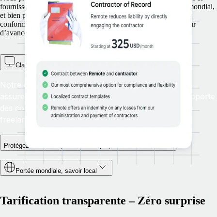
fournissons un accès à l’expertise et aux paiements au niveau mondial,
et bien plus : nous veillons à ce que vos freelances soient payés
conformément aux lois locales, vous donnant ainsi une longueur
d’avance sur les évolutions réglementaires.
Classification et suivi proactifs des freelances
Notre questionnaire de qualification permet de vous
assurer que vos effectifs ont le bon statut et vous apporte
des conseils clairs sur la gestion et la conformité des
freelances.
Protégez votre entreprise et votre propriété intellectuelle
Portée mondiale, savoir local
Tarification transparente – Zéro surprise