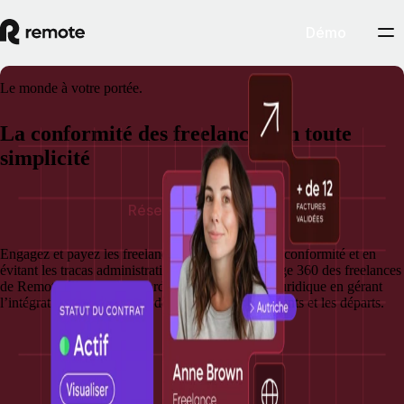
Démo
Le monde à votre portée.
La conformité des freelances, en toute
simplicité
Réserver une démo
Engagez et payez les freelances en garantissant la conformité et en
évitant les tracas administratifs. La solution Pilotage 360 des freelances
de Remote élimine votre fardeau administratif et juridique en gérant
l’intégration, la conformité des contrats, les paiements et les départs.