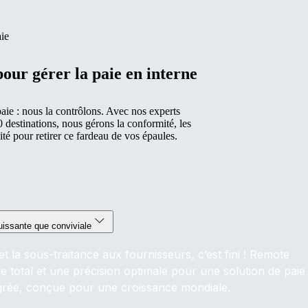
ie
our gérer la paie en interne
paie : nous la contrôlons. Avec nos experts
 destinations, nous gérons la conformité, les
ité pour retirer ce fardeau de vos épaules.
uissante que conviviale
t la sous-traitance aux fournisseurs, c’est fini ! Remote
 total et une précision optimale pour une solution de paie
égrée, conçue pour une croissance mondiale.