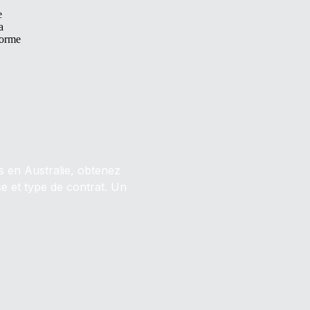
e
a
forme
 en Australie, obtenez
se et type de contrat. Un