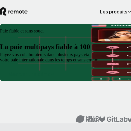
Les produits
Paie fiable et sans souci
La paie multipays fiable à 100 %
Payez vos collaborateurs dans plusieurs pays via une plateforme unique. N
votre paie internationale dans les temps et sans erreur.
Réserver une démo