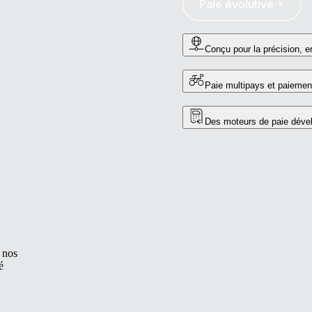
Paie évolutive
Conçu pour la précision, e
Paie multipays et paiemen
Des moteurs de paie dévelo
 nos
é