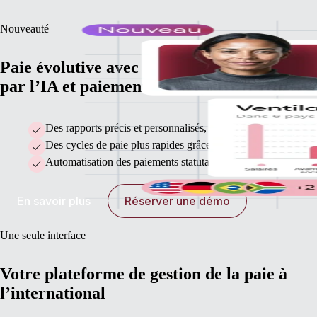
Nouveauté
Paie évolutive avec flux de travail alimenté
par l’IA et paiements automatisés
Des rapports précis et personnalisés, synchronisés avec votr
Des cycles de paie plus rapides grâce aux mises à jour group
Automatisation des paiements statutaires, détection des erreu
En savoir plus
Réserver une démo
Une seule interface
Votre plateforme de gestion de la paie à
l’international