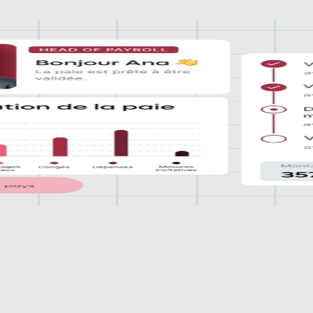
s
e système de compta
ées et aux intégrations RH fluides
rs, compilation des dossiers en vue des audits