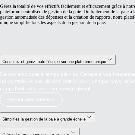
Gérez la totalité de vos effectifs facilement et efficacement grâce à notr
plateforme centralisée de gestion de la paie. Du traitement de la paie à l
gestion automatisée des dépenses et la création de rapports, notre plate
unique simplifie tous les aspects de la gestion de la paie.
Consultez et gérez toute l’équipe sur une plateforme unique
De vos employés à temps plein au Canada à vos freelances
un contrôle et une visibilité unifiés pour chaque pays, devi
coup d’œil suffit pour un aperçu global.
Gestion des talents
Simplifiez la gestion de la paie à grande échelle
Offrez des avantages sociaux adaptés