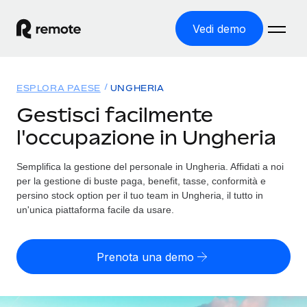
Vedi demo
Home
ESPLORA PAESE
UNGHERIA
Prodotti
Gestisci facilmente
l'occupazione in Ungheria
Soluzioni
ASSUMI NEL MONDO
Global Payroll
Semplifica la gestione del personale in Ungheria. Affidati a noi
Tariffe
COPERTURA GLOBALE
Gestisci il payroll a norma, in tutta semplicità
per la gestione di buste paga, benefit, tasse, conformità e
Ricerca paesi
persino stock option per il tuo team in Ungheria, il tutto in
Employer of Record
un'unica piattaforma facile da usare.
Trova i servizi di supporto all’impiego per ogni Paese
Espanditi con zero costi di entità locale
Italiano
Confronta Remote
Contractor Management
Prenota una demo
Scopri come ci confrontiamo con gli altri
English
Recluta e gestisci collaboratori a livello globale
Login
Nederlands
DIVENTA NOSTRO PARTNER