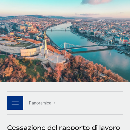
SERVICES
Partner tecnologici strategici
Français
Chiedi a un esperto
Integra l'HR globale nella tua piattaforma in modo
Affidati agli esperti per la gestione HR e la
flessibile
Deutsch
compliance globale
Español
CASE STUDIES
Italiano
Português (Portugal)
日本語
한국어
Panoramica
中文（简体）
Cessazione del rapporto di lavoro