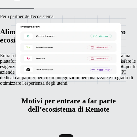
Per i partner dell'ecosistema
Alimenta la tua crescita grazie al nostro
ecosistema di integrazioni
Entra a far parte del nostro ecosistema di partner per collegare la tua
piattaforma a Remote e offrire un'integrazione in grado di soddisfare le
esigenze di espansione globale dei tuoi clienti. Non ci sono limiti per le
aziende che desiderano sfruttare la nostra intuitiva interfaccia API
dedicata ai partner per creare integrazioni personalizzate e in grado di
ottimizzare l'esperienza degli utenti.
Motivi per entrare a far parte
dell’ecosistema di Remote