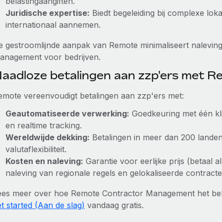
belastingaangiften.
Juridische expertise:
Biedt begeleiding bij complexe lok
internationaal aannemen.
e gestroomlijnde aanpak van Remote minimaliseert naleving
anagement voor bedrijven.
aadloze betalingen aan zzp'ers met 
emote vereenvoudigt betalingen aan zzp'ers met:
Geautomatiseerde verwerking:
Goedkeuring met één kli
en realtime tracking.
Wereldwijde dekking:
Betalingen in meer dan 200 lande
valutaflexibiliteit.
Kosten en naleving:
Garantie voor eerlijke prijs (betaal 
naleving van regionale regels en gelokaliseerde contracte
ees meer over hoe Remote Contractor Management het behe
t started (Aan de slag)
vandaag gratis.