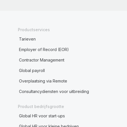
Productservices
Tarieven
Employer of Record (EOR)
Contractor Management
Global payroll
Overplaatsing via Remote
Consultancydiensten voor uitbreiding
Product bedrijfsgrootte
Global HR voor start-ups
Global HR voor kleine bedrijven