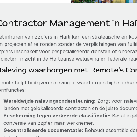
Contractor Management in Haï
et inhuren van zzp'ers in Haïti kan een strategische en kos
m projecten af te ronden zonder de verplichtingen van full
zp'ers inschakelt voor gespecialiseerde diensten of onder
ojecten, inzicht in de Haïtiaanse wetgeving en federale rege
aleving waarborgen met Remote's C
emote helpt bedrijven naleving te waarborgen bij het inhur
ernfuncties:
Wereldwijde nalevingsondersteuning:
Zorgt voor nalev
landen met gelokaliseerde contracten en de juiste docume
Bescherming tegen verkeerde classificatie:
Bevat inge
conversie van zzp'er naar werknemer.
Gecentraliseerde documentatie:
Behoudt essentiële dos