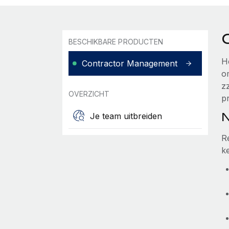
BESCHIKBARE PRODUCTEN
H
Contractor Management
o
z
OVERZICHT
pr
N
Je team uitbreiden
R
k