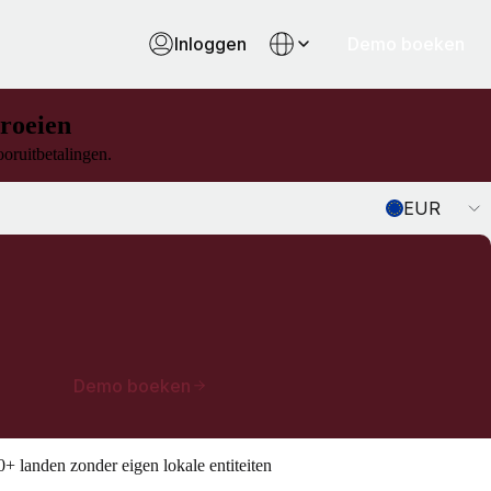
Inloggen
Demo boeken
groeien
ooruitbetalingen.
Currency
EUR
Demo boeken
 landen zonder eigen lokale entiteiten