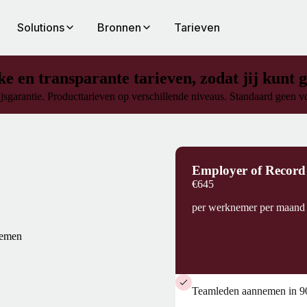
Solutions
Bronnen
Tarieven
ke en transparante tarieven, zodat jij kunt 
jsgarantie. Producttarieven op verschillende niveaus. Standaard geen v
Employer of Record
€645
per werknemer per maand
nemen
Teamleden aannemen in 90+