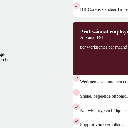
HR Core is standaard inb
Professional employ
Al vanaf
€91
per werknemer per maand
igde
dische
Werknemers aannemen en 
Snelle, begeleide onboar
Nauwkeurige en tijdige pa
Support voor compliance op