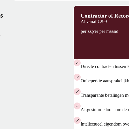
s
Contractor of Recor
Al vanaf
€299
per zzp'er per maand
r
Directe contracten tussen
Onbeperkte aansprakelijkh
Transparante betalingen me
AI-gestuurde tools om de ri
Intellectueel eigendom o