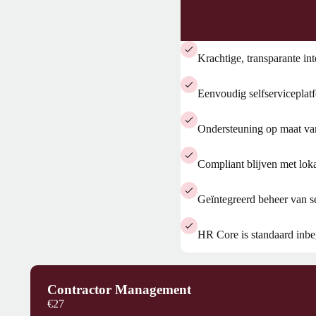
Krachtige, transparante int
Eenvoudig selfserviceplat
Ondersteuning op maat van
Compliant blijven met loka
Geïntegreerd beheer van 
HR Core is standaard inb
Contractor Management
€27