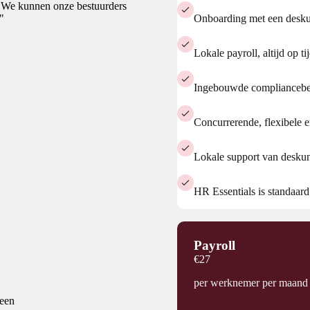
d. We kunnen onze bestuurders
"
Onboarding met een deskun
Lokale payroll, altijd op ti
Ingebouwde complianceb
Concurrerende, flexibele 
Lokale support van deskun
HR Essentials is standaar
Payroll
€27
per werknemer per maand
 een