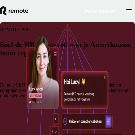
Demo boeken
REMOTE PEO
Snel de HR en payroll van je Amerikaanse
team regelen.
Demo plannen
Remote PEO brengt payroll, secundaire arbeidsvoorwaarden en
compliance samen, zodat je via één eenvoudig platform je team kunt
ondersteunen en HR-werkzaamheden kunt uitvoeren.