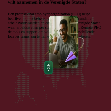
wilt aannemen in de Verenigde Staten?
Een professional employer organization (PEO) helpt
bedrijven bij het beheren van HR, payroll, secundaire
arbeidsvoorwaarden en compliance. In de Verenigde Staten,
waar arbeidswetten per staat verschillen, biedt Remote PEO
de tools en support om vol vertrouwen op verschillende
locaties teams aan te nemen, te betalen en te beheren.