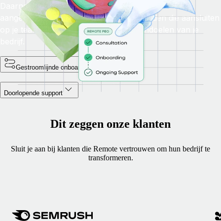
Daarna bieden we je een unieke PEO solution met
aangepaste secundaire arbeidsvoorwaarden die aansluiten
op je team, je budget en de langetermijndoelen van je
bedrijf.
Gestroomlijnde onboarding
Doorlopende support
Dit zeggen onze klanten
Sluit je aan bij klanten die Remote vertrouwen om hun bedrijf te
transformeren.