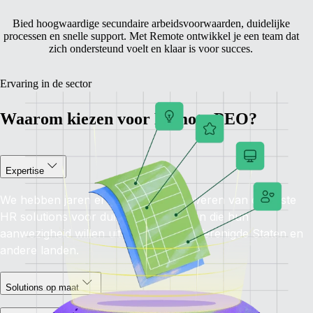
Bied hoogwaardige secundaire arbeidsvoorwaarden, duidelijke
processen en snelle support. Met Remote ontwikkel je een team dat
zich ondersteund voelt en klaar is voor succes.
Ervaring in de sector
Waarom kiezen voor Remote PEO?
Expertise
We hebben jaren ervaring met het leveren van de beste
HR solutions voor duizenden bedrijven die hun
aanwezigheid willen uitbreiden, in de Verenigde Staten en
andere landen.
Solutions op maat