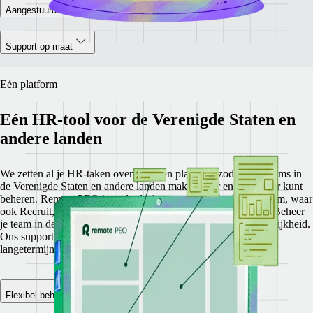
Aangestuurd door technologie
Support op maat
Eén platform
Eén HR-tool voor de Verenigde Staten en
andere landen
We zetten al je HR-taken over naar één platform, zodat je je teams in
de Verenigde Staten en andere landen makkelijker en efficiënter kunt
beheren.
Remote PEO is onderdeel van ons alles-in-één platform, waar
ook Recruit, HRIS, Payroll en EOR onderdeel van uitmaken. Beheer
je team in de Verenigde Staten eenvoudiger en met meer duidelijkheid.
Ons supportteam ondersteunt je bij de dagelijkse zaken en je
langetermijngroei.
Flexibel beheer van secundaire arbeidsvoorwaarden