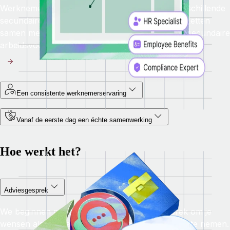
Werknemers in verschillende staten hebben verschillende
secundaire arbeidsvoorwaarden nodig. Stel pakketten
samen met concurrerende, flexibele en actuele secundaire
arbeidsvoorwaarden in de hele VS.
Een consistente werknemerservaring
Vanaf de eerste dag een échte samenwerking
Hoe werkt het?
Adviesgesprek
We beginnen met een persoonlijk adviesgesprek om je
wensen als het gaat om HR en compliance door te nemen.