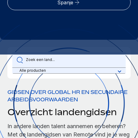
Spanje
Zzp'ers internationaal onboarden en beheren
Betalingscalculator voor zzp'ers
Inloggen
Nederlands
Ontdek valuta-opties en betaalsnelheden voor
PEO
GROEIFASE
internationale zzp'ers
Ingewikkelde HR-taken eenvoudig uitbesteden
Français
Start-ups
Flexibele global HR en payroll solutions voor groeiende
LEREN MET REMOTE
Deutsch
bedrijven
INFRASTRUCTUUR
Onderzoek en gidsen
Remote Embedded
Mid-market
Español
HR naadloos in workflows integreren
Casestudy's
Teams uitbreiden met HR solutions op maat
Italiano
Alle producten
Platform
HR-woordenlijst
Enterprise
Ingebouwde essentiële HR-functies voor je team
Global HR voor grote bedrijven
Português (Portugal)
Checklists en templates
GIDSEN OVER GLOBAL HR EN SECUNDAIRE
Verbinden
Nieuw
ARBEIDSVOORWAARDEN
Bibliotheek met functiebeschrijvingen
日本語
AI-tools koppelen aan Remote met onze MCP
WERK MET ONS SAMEN
Overzicht landengidsen
Strategische technologiepartners
Webinars
Integraties
한국어
Integreer global HR flexibel in je platform
Processen stroomlijnen met essentiële zakelijke tools
Evenementen
In andere landen talent aannemen en beheren?
中文（简体）
Een partner worden
Met de landengidsen van Remote vind je je weg
Newsroom