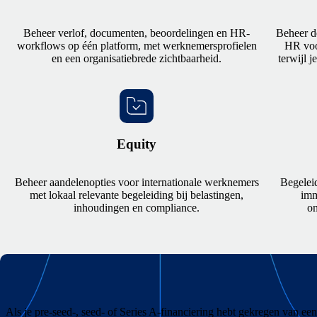
Beheer verlof, documenten, beoordelingen en HR-
Beheer d
workflows op één platform, met werknemersprofielen
HR voo
en een organisatiebrede zichtbaarheid.
terwijl j
Equity
Beheer aandelenopties voor internationale werknemers
Begeleid
met lokaal relevante begeleiding bij belastingen,
imm
inhoudingen en compliance.
on
Als je pre-seed-, seed- of Series A-financiering hebt gekregen van e