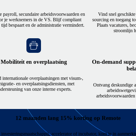
e payroll, secundaire arbeidsvoorwaarden en
Vind snel geschikte
r je werknemers in de VS. Blijf compliant
sourcing en toegang tot
e tijd bespaart en de administratie vermindert.
Plaats vacatures, be
stroomlijn 
Mobiliteit en overplaatsing
On-demand suppor
bel
 internationale overplaatsingen met visum-,
igratie- en overplaatsingsdiensten, met
Ontvang deskundige 
dersteuning van onze interne experts.
arbeidswetgevi
arbeidsvoorwaarden e
12 maanden lang 15% korting op Remote
en investeringsmaatschappij, accelerator of incubator, kom je in aanmer