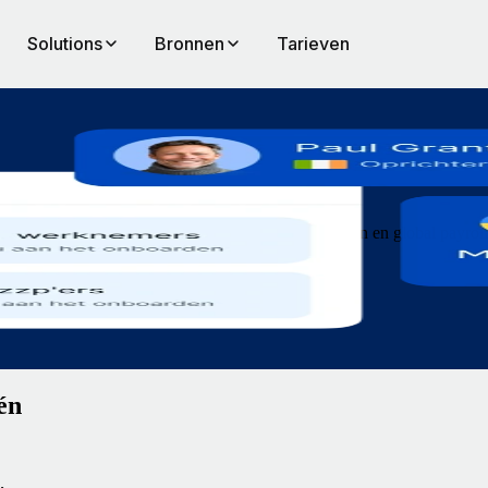
Solutions
Bronnen
Tarieven
en, werknemers binnen een paar minuten onboarden en global payroll u
g 15% korting op Remote.
én