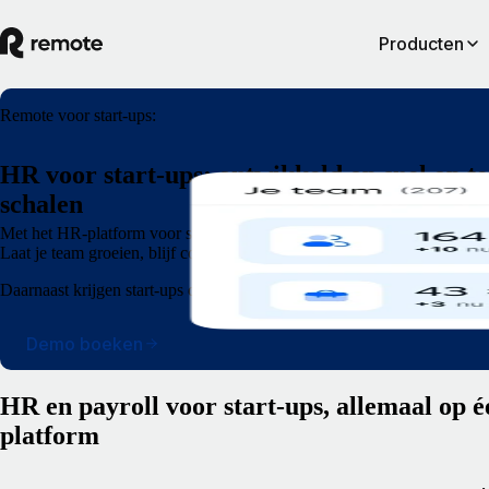
Producten
Remote voor start-ups:
HR voor start-ups: ontwikkeld op snel op te
schalen
Met het HR-platform voor start-ups van Remote kun je iedereen aannem
Laat je team groeien, blijf compliant en schaal snel op.
Daarnaast krijgen start-ups die in aanmerking komen 12 maanden lan
Demo boeken
HR en payroll voor start-ups, allemaal op é
platform