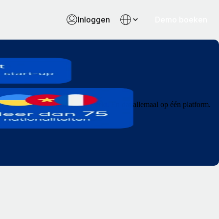
Inloggen
Demo boeken
itvoeren op een manier die werkt. En dat allemaal op één platform.