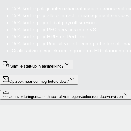
15% korting als je internationaal mensen aanneemt m
15% korting op
alle
contractor management services
15% korting op global payroll services
15% korting op PEO services in de VS
15% korting op HRIS en Perform
15% korting op
Recruit
voor toegang tot internationaa
Gratis adviesgesprek om je groei- en HR-plannen do
Komt je start-up in aanmerking?
Op zoek naar een nog betere deal?
Je investeringsmaatschappij of vermogensbeheerder doorverwijzen