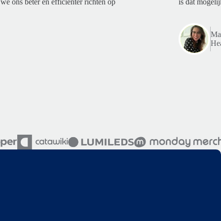
we ons beter en efficiënter richten op
is dat mogelij
Mar
Hea