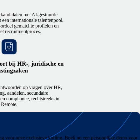
 kandidaten met AI-gestuurde
 een internationale talentenpool.
oordeel gematchte profielen en
het recruitmentproces.
t bij HR-, juridische en
astingzaken
antwoorden op vragen over HR,
ng, aandelen, secundaire
n compliance, rechtstreeks in
Remote.
king voor onze exclusieve korting. Boek nu een persoonlijke demo voor