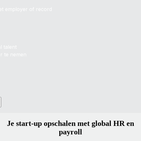
et employer of record
l talent
or te nemen
Je start-up opschalen met global HR en
payroll