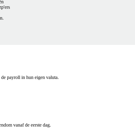
én
zp'ers
n.
de payroll in hun eigen valuta.
gendom vanaf de eerste dag.