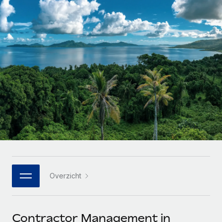
Zzp'ers internationaal onboarden en beheren
Betalingscalculator voor zzp'ers
Inloggen
Nederlands
Ontdek valuta-opties en betaalsnelheden voor
PEO
GROEIFASE
internationale zzp'ers
Ingewikkelde HR-taken eenvoudig uitbesteden
Français
Start-ups
Flexibele global HR en payroll solutions voor groeiende
LEREN MET REMOTE
Deutsch
bedrijven
INFRASTRUCTUUR
Onderzoek en gidsen
Remote Embedded
Mid-market
Español
HR naadloos in workflows integreren
Casestudy's
Teams uitbreiden met HR solutions op maat
Italiano
Platform
HR-woordenlijst
Enterprise
Ingebouwde essentiële HR-functies voor je team
Global HR voor grote bedrijven
Português (Portugal)
Checklists en templates
Verbinden
Nieuw
Bibliotheek met functiebeschrijvingen
日本語
AI-tools koppelen aan Remote met onze MCP
WERK MET ONS SAMEN
Overzicht
Strategische technologiepartners
Webinars
Integraties
한국어
Integreer global HR flexibel in je platform
Processen stroomlijnen met essentiële zakelijke tools
Evenementen
中文（简体）
Een partner worden
Contractor Management in
Newsroom