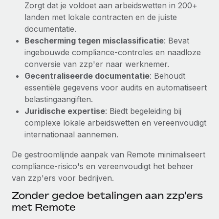
Zorgt dat je voldoet aan arbeidswetten in 200+
Secundaire arbeidsvoorwaarden
landen met lokale contracten en de juiste
BLOG
Eenvoudig secundaire arbeidsvoorwaarden
documentatie.
beheren
Bescherming tegen misclassificatie
: Bevat
Productupdates van Remote: Gusto- en Xero-
ingebouwde compliance-controles en naadloze
integraties en Contractor Management Plus
conversie van zzp'er naar werknemer.
Het blijft de missie van Remote om alle soorten bedrijven
Gecentraliseerde documentatie
: Behoudt
te helpen bij het aannemen, beheren en...
essentiële gegevens voor audits en automatiseert
belastingaangiften.
Meer informatie
Juridische expertise
: Biedt begeleiding bij
complexe lokale arbeidswetten en vereenvoudigt
internationaal aannemen.
Hoe Phiture 55 werknemers in 19 landen
beheert met Remote
De gestroomlijnde aanpak van Remote minimaliseert
Phiture, een toonaangevende leider in de wereldwijde
compliance-risico's en vereenvoudigt het beheer
mobiele groeiadviessector, zet zich sinds 2016...
van zzp'ers voor bedrijven.
Meer informatie
Zonder gedoe betalingen aan zzp'ers
met Remote