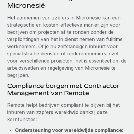
Ontdek hoe je met ons kunt samenwerken
DIENSTEN
Micronesië
Inzicht in salaris en talent
Vraag een expert
Remote Build
Binnenkort beschikbaar
Het aannemen van zzp'ers in Micronesië kan een
Krijg hulp van global HR- en juridische experts
Integraties en advies over AI-automatiseringen
strategische en kosten-effectieve manier zijn voor
Inzichtencentrum
bedrijven om projecten af te ronden zonder de
Achtergrondonderzoek
Support
verplichtingen van het in dienst nemen van fulltime
Vereenvoudig het screeningsproces van
CASESTUDY'S
werknemers. Of je nu zelfstandigen inhuurt voor
kandidaten
Alle bronnen bekijken
specialistische diensten of onderaannemers inzet
voor verschillende projecten, het is essentieel om de
Compliance Watchtower
arbeidswetten en regelgeving van Micronesië te
Blijf compliance-risico's voor
BLOG
begrijpen.
Global Payroll
Apparaatbeheer
Compliance borgen met Contractor
Lever en track wereldwijd IT-middelen
EOR en PEO
Management van Remote
Entiteiten oprichten
Contractor Management
Remote helpt bedrijven compliant te blijven bij het
Stel snel compliant entiteiten op
inhuren van zzp'ers wereldwijd dankzij deze
Belastingen
kernfuncties:
Mobiliteit en overplaatsing
Naar de blog
Plaats werknemers moeiteloos over
Ondersteuning voor wereldwijde compliance
: