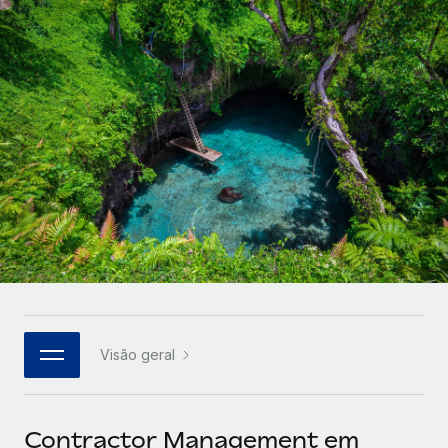
Parceiros tecnológicos estratégicos
Français
Integre os RH globais na sua plataforma de forma
SERVICES
flexível
Deutsch
Perguntar a um especialista
Obtenha apoio especializado em RH e
Español
CASE STUDIES
conformidade globais
Italiano
Português (Portugal)
日本語
한국어
Visão geral
中文（简体）
Contractor Management em