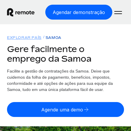
Agendar demonstração
Início
EXPLORAR PAÍS
SAMOA
Produtos
Gere facilmente o
emprego da Samoa
Soluções
EMPREGO GLOBAL
Processamento Salarial
Facilite a gestão de contratações da Samoa. Deixe que
Preçário
COBERTURA GLOBAL
Processamento salarial fácil e em conformidade
cuidemos da folha de pagamento, benefícios, impostos,
Explorador de países
conformidade e até opções de ações para sua equipe da
Employer of Record
Samoa, tudo em uma única plataforma fácil de usar.
Encontra apoio para emprego global por país
Expanda globalmente sem custos de constituição de
Português (Portugal)
Comparar a Remote
entidades
Agende uma demo
Veja como nos comparamos com os outros
English
Contractor Management
Integra e gere trabalhadores independentes
Início de sessão
Nederlands
TORNE-SE NOSSO PARCEIRO
globalmente