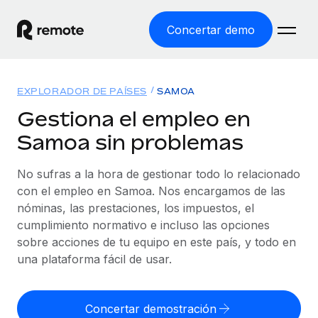
Concertar demo
Inicio
EXPLORADOR DE PAÍSES
SAMOA
Productos
Gestiona el empleo en
Samoa sin problemas
Soluciones
EMPLEO GLOBAL
Nómina global
No sufras a la hora de gestionar todo lo relacionado
Recursos
COBERTURA MUNDIAL
Gestiona las nóminas de forma sencilla y conforme a la
con el empleo en Samoa. Nos encargamos de las
Explorador de países
legalidad.
nóminas, las prestaciones, los impuestos, el
Precios
HERRAMIENTAS Y CALCULADORAS
Consulta el soporte del empleo global según el país.
cumplimiento normativo e incluso las opciones
Employer of Record
Calculadora del riesgo de clasificación errónea
sobre acciones de tu equipo en este país, y todo en
Explorador estatal de EE. UU.
Expándete en todo el mundo sin gastar en entidades.
Consulta el riesgo de clasificación errónea por país.
una plataforma fácil de usar.
Simplifica la contratación en todos los estados de EE.
Español
Contractor of Record
Calculadora del coste por empleado
UU.
Contrata a autónomos en cualquier parte del mundo
Calcula lo que cuestan los empleados en total en
Concertar demostración
English
Comparador de Remote
cumpliendo la normativa.
cualquier país.