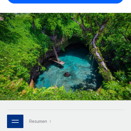
Compáranos con otras empresas.
Iniciar sesión
Contractor Management
Nederlands
Calculadora de pagos a autónomos
Integra y gestiona a autónomos globalmente.
Descubre opciones de divisas y tiempos de pago para
ETAPAS DE CRECIMIENTO
Français
autónomos globales.
PEO
Startups
Externaliza tareas laborales complejas.
Deutsch
Soluciones ágiles de RR. HH. globales y nóminas para
APRENDIZAJE CON REMOTE
empresas en crecimiento.
Español
Guías y recursos
INFRAESTRUCTURA
Mediana empresa
Conexión Remote
Casos prácticos
Amplía tu equipo con soluciones de RR. HH.
Italiano
Integra los RR. HH. en tus flujos de trabajo sin
personalizadas.
Glosario de RR. HH.
complicaciones.
Português (Portugal)
Empresa
Listas de verificación y plantillas
Plataforma
RR. HH. globales para grandes empresas.
日本語
Funciones esenciales de RR. HH. integradas para tu
Biblioteca de descripciones de puestos
equipo.
한국어
ASOCIARSE
Webinarios
Conectar
Nuevo
Socios tecnológicos estratégicos
Resumen
中文（简体）
Conecta cualquier herramienta de IA con Remote
Eventos
Integra la gestión de los RR. HH. globales en tu
mediante nuestro MCP.