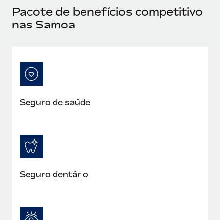
Reverse Tech, partnered with Remote to manage...
Pacote de benefícios competitivo
nas Samoa
Mais informações
Seguro de saúde
Seguro dentário