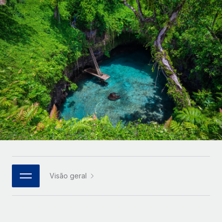
Parceiros tecnológicos estratégicos
Français
Integre os RH globais na sua plataforma de forma
SERVICES
flexível
Deutsch
Perguntar a um especialista
Obtenha apoio especializado em RH e
Español
CASE STUDIES
conformidade globais
Italiano
Cultivating a Thriving Remote-First Culture in
Partnership with Remote
Português (Portugal)
At a glance Discover the evolution of TheyDo, a pioneering
journey management platform that has...
日本語
Mais informações
한국어
Visão geral
Reverse Tech's strategic partnership with
中文（简体）
Remote for contractor management and
payroll
Reverse Tech at a glance Health and wellness startup,