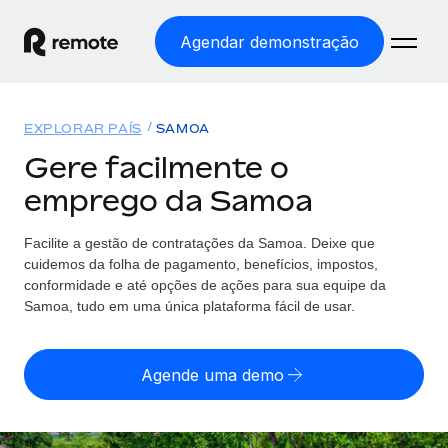
Agendar demonstração
Início
EXPLORAR PAÍS
SAMOA
Produtos
Gere facilmente o
emprego da Samoa
Soluções
EMPREGO GLOBAL
Processamento Salarial
Facilite a gestão de contratações da Samoa. Deixe que
Preçário
COBERTURA GLOBAL
Processamento salarial fácil e em conformidade
cuidemos da folha de pagamento, benefícios, impostos,
Explorador de países
conformidade e até opções de ações para sua equipe da
Employer of Record
Samoa, tudo em uma única plataforma fácil de usar.
Encontra apoio para emprego global por país
Expanda globalmente sem custos de constituição de
Português (Portugal)
Comparar a Remote
entidades
Agende uma demo
Veja como nos comparamos com os outros
English
Contractor Management
Integra e gere trabalhadores independentes
Início de sessão
Nederlands
TORNE-SE NOSSO PARCEIRO
globalmente