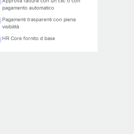
Approva fatture con un clic o con
pagamento automatico
Pagamenti trasparenti con piena
visibilità
HR Core fornito d base