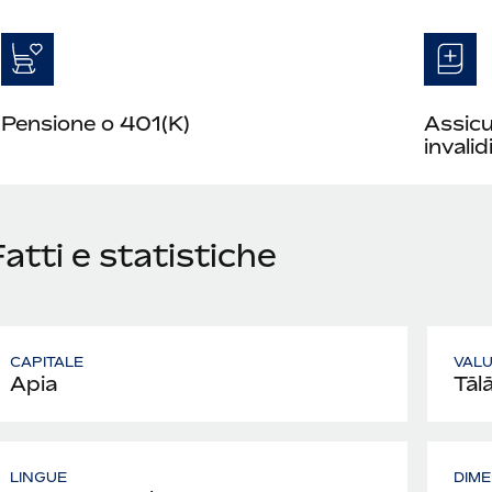
Pensione o 401(K)
Assicu
invalid
atti e statistiche
CAPITALE
VAL
Apia
Tāl
LINGUE
DIME