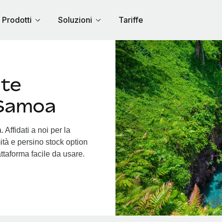
Prodotti
Soluzioni
Tariffe
nte
 Samoa
Affidati a noi per la
ità e persino stock option
attaforma facile da usare.