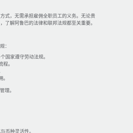
的方式，无需承担雇佣全职员工的义务。无论贵
商，了解阿鲁巴的法律和联邦法规都至关重要。
合规：
多个国家遵守劳动法规。
流程。
。
佣。
工管理。
式与币种灵活性。