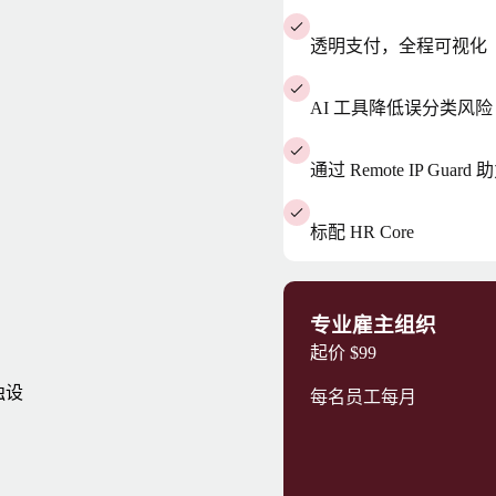
透明支付，全程可视化
AI 工具降低误分类风险
通过 Remote IP Gua
标配 HR Core
专业雇主组织
起价
$99
独设
每名员工每月