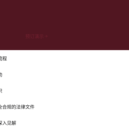
预订演示
流程
助
识
全合规的法律文件
深入见解