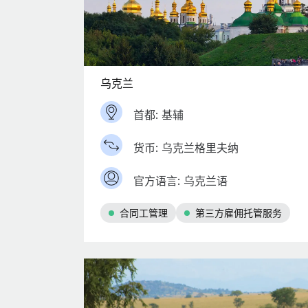
乌克兰
首都: 基辅
货币: 乌克兰格里夫纳
官方语言: 乌克兰语
合同工管理
第三方雇佣托管服务