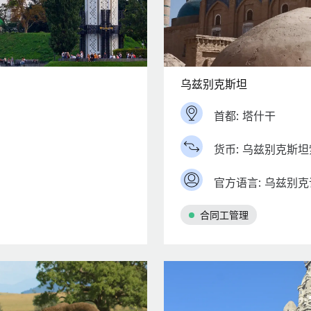
乌兹别克斯坦
首都: 塔什干
货币: 乌兹别克斯
官方语言: 乌兹别克
合同工管理