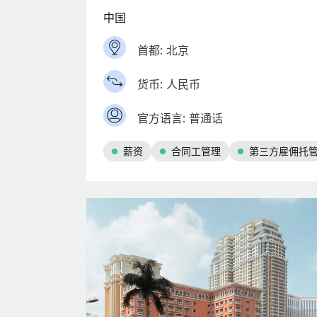
中国
首都: 北京
货币: 人民币
官方语言: 普通话
薪资
合同工管理
第三方雇佣托