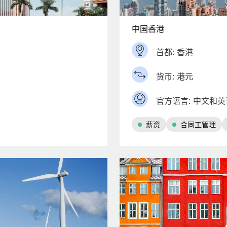
中国香港
首都: 香港
货币: 港元
官方语言: 中文和英
薪资
合同工管理