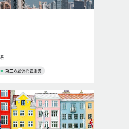
语
第三方雇佣托管服务