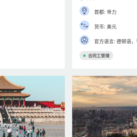
首都: 帝力
货币: 美元
官方语言: 德顿语
合同工管理