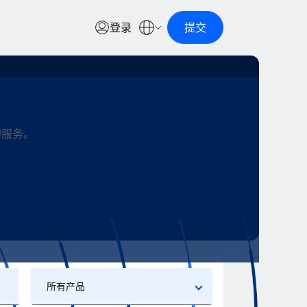
登录
提交
的服务。
所有产品