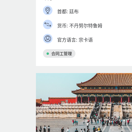
首都: 廷布
货币: 不丹努尔特鲁姆
官方语言: 宗卡语
合同工管理