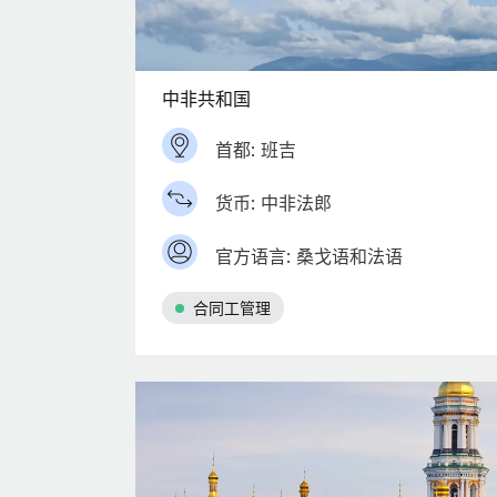
中非共和国
首都: 班吉
货币: 中非法郎
官方语言: 桑戈语和法语
合同工管理