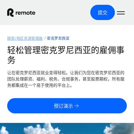
提交
首页
国家/地区资源管理器
密克罗尼西亚
产品
轻松管理密克罗尼西亚的雇佣事
务
解决方案
全球招聘
全球薪资管理
让在密克罗尼西亚就业变得轻松。让我们为您在密克罗尼西亚的
资源
覆盖全球
轻松运行合规薪资
团队处理薪资、福利、税务、合规事务，甚至股票期权，所有服
国家/地区资源管理器
务都集成在一个易于使用的平台上。
定价
工具与计算器
第三方雇佣托管服务
按国家/地区查找全球雇佣支持
零实体成本实现全球扩张
误分类风险计算工具
美国各州浏览器
预订演示
按国家/地区检查员工误分类风险
第三方合同工托管服务
简化美国各州的招聘
中文（简体）
全球合规聘用合同工
员工成本计算器
Remote 无惧对比
计算任何国家的员工总成本
合同工管理
English
了解我们的竞争优势