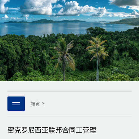
全球合同工入职与管理
合同工薪酬结算计算器
登录
Nederlands
探索全球合同工的结算货币选项与结算速度
PEO
成长阶段
外包复杂雇佣任务
Français
初创企业
通过 REMOTE 学习
为成长型企业量身打造的全球敏捷型人力资源与薪资解决方案
Deutsch
研究与指引
基础设施
中型市场
Remote Embedded
案例研究
通过定制化人力资源解决方案扩展团队
Español
将人力资源无缝融入工作流程
人力资源术语表
企业
Italiano
平台
面向大型企业的全球化人力资源服务
核对表和模板
团队的内置核心人力资源功能
Português (Portugal)
职位描述库
连接
新的
与我们携手合作
日本語
使用我们的 MCP 将任何人工智能工具与 Remote 平台相连
概览
战略技术合作伙伴
网络研讨会
集成
灵活地将全球人力资源嵌入您的平台
한국어
活动
借助核心业务工具简化流程
成为合作伙伴
密克罗尼西亚联邦合同工管理
中文（简体）
新闻室
与我们共探合作机遇