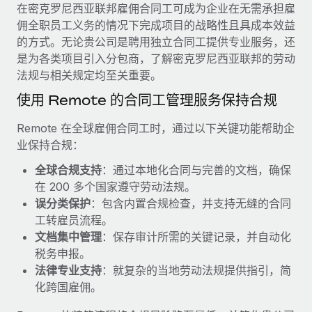
服务
在密克罗尼西亚联邦雇佣合同工可成为企业在无需承担雇
薪金与人才洞察
Remote Build
即将推出
佣全职员工义务的情况下完成项目的战略性且具成本效益
咨询专家
集成与人工智能自动化咨询
洞察中心
的方式。无论贵公司是聘用独立合同工提供专业服务，还
获得全球人力资源与合规方面的专家帮助
是为各类项目引入分包商，了解密克罗尼西亚联邦的劳动
获得支持
法规与相关规定均至关重要。
背景调查
案例研究
简化候选人筛选流程
使用 Remote 的合同工管理服务保持合规
查看全部资源
Cultivating a Thriving Remote-First Culture in
Partnership with Remote
合规守望台
Remote 在全球雇佣合同工时，通过以下关键功能帮助企
防范合规风险
业保持合规：
博客
At a glance Discover the evolution of TheyDo, a pioneering
journey management platform that has...
全球合规支持
：通过本地化合同与完善的文档，确保
设备管理
Why owned entities are key to maintaining
在 200 多个国家遵守劳动法规。
EOR compliance
在全球范围内配置和跟踪 IT 设备
了解更多
误分类保护
：包含内置合规检查，并支持无缝的合同
As the global workforce continues to expand in response
工转雇员流程。
实体设立
to the demands of today’s labor market, the...
文档集中管理
：保存审计所需的关键记录，并自动化
快速建立合规实体
Reverse Tech's strategic partnership with
税务申报。
Remote for contractor management and
了解更多
人员调配与搬迁
payroll
法律专业支持
：就复杂的当地劳动法规提供指引，简
轻松搬迁员工
化跨国雇佣。
Reverse Tech at a glance Health and wellness startup,
What a Workday global payroll implementation
Reverse Tech, partnered with Remote to manage...