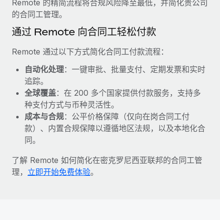
Remote 的精简流程将合规风险降至最低，并简化贵公司
福利
actually looks like
的合同工管理。
轻松管理员工福利
了解更多
Most teams hear "payroll implementation" and picture a
通过 Remote 向合同工轻松付款
six-month project with a dedicated team....
Remote 通过以下方式简化合同工付款流程：
了解更多
自动化处理
：一键审批、批量支付、定期发票和实时
追踪。
全球覆盖
：在 200 多个国家提供付款服务，支持多
种支付方式与币种灵活性。
成本与合规
：公平价格保障（仅向在岗合同工付
款）、内置合规保障以遵循地区法规，以及本地化合
同。
了解 Remote 如何简化在密克罗尼西亚联邦的合同工管
理，
立即开始免费体验
。