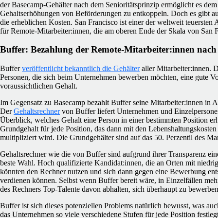
der Basecamp-Gehälter nach dem Senioritätsprinzip ermöglicht es d
Gehaltserhöhungen von Beförderungen zu entkoppeln. Doch es gibt auc
die erheblichen Kosten. San Francisco ist einer der weltweit teuersten
für Remote-Mitarbeiter:innen, die am oberen Ende der Skala von San F
Buffer: Bezahlung der Remote-Mitarbeiter:innen nach
Buffer
veröffentlicht bekanntlich die Gehälter
aller Mitarbeiter:innen. 
Personen, die sich beim Unternehmen bewerben möchten, eine gute Vo
voraussichtlichen Gehalt.
Im Gegensatz zu Basecamp bezahlt Buffer seine Mitarbeiter:innen in 
Der
Gehaltsrechner
von Buffer liefert Unternehmen und Einzelpersone
Überblick, welches Gehalt eine Person in einer bestimmten Position erh
Grundgehalt für jede Position, das dann mit den Lebenshaltungskosten
multipliziert wird. Die Grundgehälter sind auf das 50. Perzentil des Ma
Gehaltsrechner wie die von Buffer sind aufgrund ihrer Transparenz ein
beste Wahl. Hoch qualifizierte Kandidat:innen, die an Orten mit nied
könnten den Rechner nutzen und sich dann gegen eine Bewerbung ents
verdienen können. Selbst wenn Buffer bereit wäre, in Einzelfällen meh
des Rechners Top-Talente davon abhalten, sich überhaupt zu bewerben
Buffer ist sich dieses potenziellen Problems natürlich bewusst, was auc
das Unternehmen so viele verschiedene Stufen für jede Position festlegt