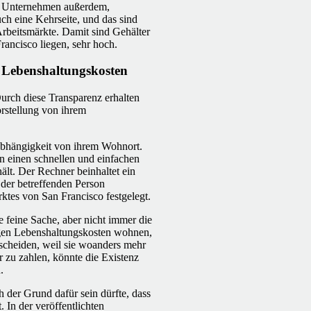
em Unternehmen außerdem,
h eine Kehrseite, und das sind
 Arbeitsmärkte. Damit sind Gehälter
rancisco liegen, sehr hoch.
 Lebenshaltungskosten
Durch diese Transparenz erhalten
rstellung von ihrem
Abhängigkeit von ihrem Wohnort.
n einen schnellen und einfachen
ält. Der Rechner beinhaltet ein
 der betreffenden Person
rktes von San Francisco festgelegt.
e feine Sache, aber nicht immer die
rigen Lebenshaltungskosten wohnen,
cheiden, weil sie woanders mehr
r zu zahlen, könnte die Existenz
.
h der Grund dafür sein dürfte, dass
. In der veröffentlichten