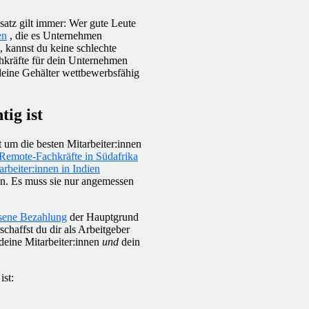
satz gilt immer: Wer gute Leute
en
, die es Unternehmen
, kannst du keine schlechte
chkräfte für dein Unternehmen
 deine Gehälter wettbewerbsfähig
ig ist
 um die besten Mitarbeiter:innen
Remote-Fachkräfte in Südafrika
arbeiter:innen in Indien
en. Es muss sie nur angemessen
sene Bezahlung
der Hauptgrund
chaffst du dir als Arbeitgeber
deine Mitarbeiter:innen
und
dein
ist: