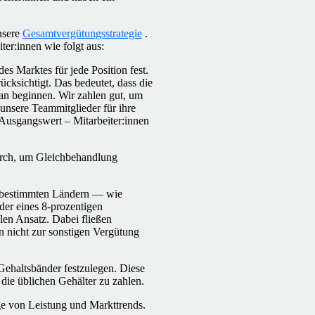
nsere
Gesamtvergütungsstrategie
.
er:innen wie folgt aus:
es Marktes für jede Position fest.
ksichtigt. Das bedeutet, dass die
n beginnen. Wir zahlen gut, um
 unsere Teammitglieder für ihre
r Ausgangswert – Mitarbeiter:innen
durch, um Gleichbehandlung
n bestimmten Ländern — wie
der eines 8-prozentigen
len Ansatz. Dabei fließen
n nicht zur sonstigen Vergütung
Gehaltsbänder festzulegen. Diese
die üblichen Gehälter zu zahlen.
ge von Leistung und Markttrends.