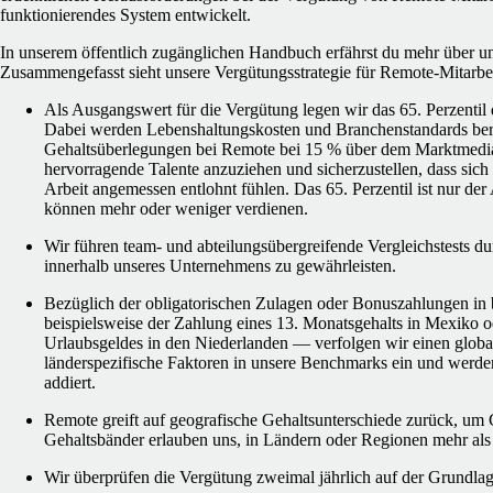
funktionierendes System entwickelt.
In unserem öffentlich zugänglichen Handbuch erfährst du mehr über u
Zusammengefasst sieht unsere Vergütungsstrategie für Remote-Mitarbeit
Als Ausgangswert für die Vergütung legen wir das 65. Perzentil d
Dabei werden Lebenshaltungskosten und Branchenstandards berüc
Gehaltsüberlegungen bei Remote bei 15 % über dem Marktmedia
hervorragende Talente anzuziehen und sicherzustellen, dass sich
Arbeit angemessen entlohnt fühlen. Das 65. Perzentil ist nur de
können mehr oder weniger verdienen.
Wir führen team- und abteilungsübergreifende Vergleichstests 
innerhalb unseres Unternehmens zu gewährleisten.
Bezüglich der obligatorischen Zulagen oder Bonuszahlungen i
beispielsweise der Zahlung eines 13. Monatsgehalts in Mexiko o
Urlaubsgeldes in den Niederlanden — verfolgen wir einen globa
länderspezifische Faktoren in unsere Benchmarks ein und werde
addiert.
Remote greift auf geografische Gehaltsunterschiede zurück, um 
Gehaltsbänder erlauben uns, in Ländern oder Regionen mehr als 
Wir überprüfen die Vergütung zweimal jährlich auf der Grundla