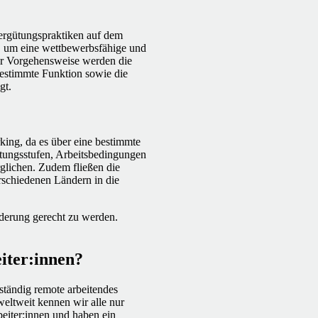
ergütungspraktiken auf dem
t, um eine wettbewerbsfähige und
ser Vorgehensweise werden die
bestimmte Funktion sowie die
gt.
king, da es über eine bestimmte
tungsstufen, Arbeitsbedingungen
rglichen. Zudem fließen die
erschiedenen Ländern in die
derung gerecht zu werden.
iter:innen?
ständig remote arbeitendes
eltweit kennen wir alle nur
eiter:innen und haben ein