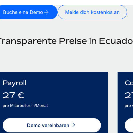
Buche eine Demo
Melde dich kostenlos an
Transparente Preise in Ecuado
Payroll
Co
27
€
2
pro Mitarbeiter:in/Monat
pro 
Demo vereinbaren