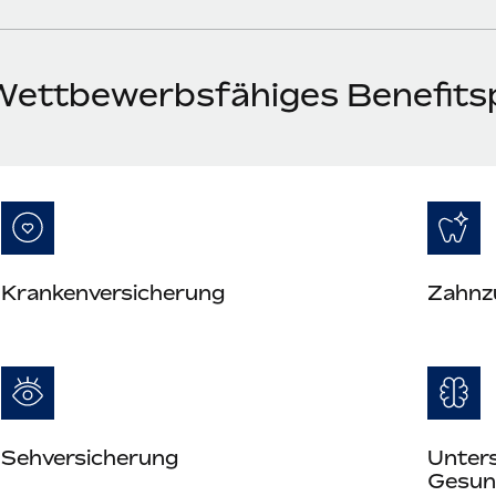
Wettbewerbsfähiges Benefitsp
Kranken­versicherung
Zahn­z
Seh­versicherung
Unters
Gesun