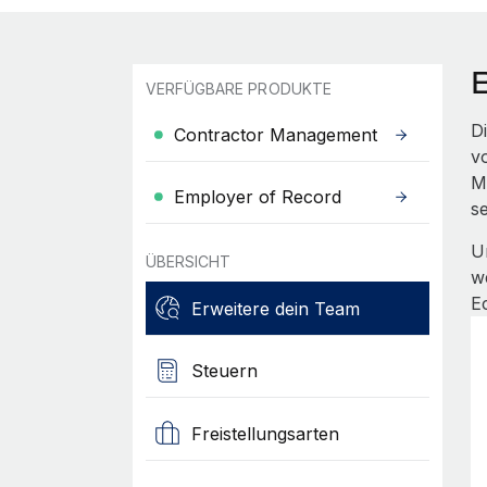
VERFÜGBARE PRODUKTE
D
Contractor Management
v
M
Employer of Record
s
U
ÜBERSICHT
w
E
Erweitere dein Team
Steuern
Freistellungsarten