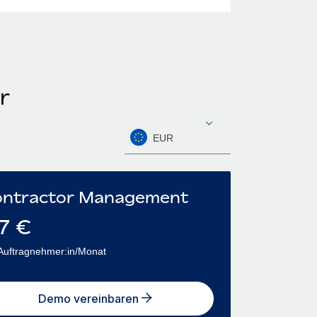
r
EUR
ntractor Management
7
€
Auftragnehmer:in/Monat
Demo vereinbaren