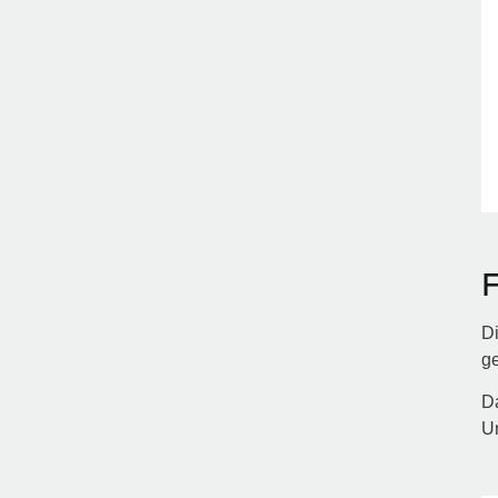
Di
ge
Da
U