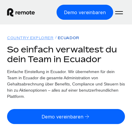
Demo vereinbaren
Startseite
COUNTRY EXPLORER
ECUADOR
Produkte
So einfach verwaltest du
dein Team in Ecuador
Lösungen
WELTWEITE BESCHÄFTIGUNG
Globale Payroll
Einfache Einstellung in Ecuador. Wir übernehmen für dein
Ressourcen
WELTWEITE ABDECKUNG
Einfache, rechtssicher Payroll
Team in Ecuador die gesamte Administration von
Country Explorer
Gehaltsabrechnung über Benefits, Compliance und Steuern bis
Preise
TOOLS UND RECHNER
Employer of Record
hin zu Aktienoptionen – alles auf einer benutzerfreundlichen
Länderspezifische Unterstützung bei der Einstellung
Weltweites Wachstum ohne Kosten für Niederlassungen
Plattform.
Scheinselbstständigkeitsrisiko berechnen
Explorer für US-Bundesstaaten
Länderspezifische Einschätzung des
Contractor of Record
Einfache Einstellung in allen US-Bundesstaaten
Scheinselbstständigkeitsrisikos
Deutsch
Rechtssichere, weltweite Arbeit mit Freelancer:innen
Demo vereinbaren
Remote im Vergleich
Personalkostenrechner
Contractor Management
English
Vergleiche mit unseren Mitbewerbern
Länderspezifische Berechnung der