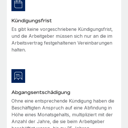
Management und Payroll
Niederlassungen
Den Blog erkunden
Reverse Tech auf einen Blick Das Gesundheits- und
Mobilität und Relocation
Wellness-Startup Reverse Tech hat das globale...
Kündigungsfrist
Mühelose Relocation von Mitarbeiter:innen
BLOG
Es gibt keine vorgeschriebene Kündigungsfrist,
Mehr erfahren
Benefits
und die Arbeitgeber müssen sich nur an die im
Neues zu Remote-Produkten: Integration mit
Arbeitsvertrag festgehaltenen Vereinbarungen
Mühelose Verwaltung von Benefits
Gusto und Zero und Contractor Management
halten.
Plus
Auch im neuen Jahr wollen wir bei Remote Unternehmen
aller Größen dabei unterstützen, die beste...
Mehr erfahren
Abgangsentschädigung
Wie Phiture 55 Mitarbeiter:innen in 19 Ländern
Ohne eine entsprechende Kündigung haben die
mit Remote verwaltet
Beschäftigten Anspruch auf eine Abfindung in
Phiture ist der unumstrittene Marktführer im Bereich der
Höhe eines Monatsgehalts, multipliziert mit der
Wachstumsberatung für mobile Apps. Das...
Anzahl der Jahre, die sie beim Arbeitgeber