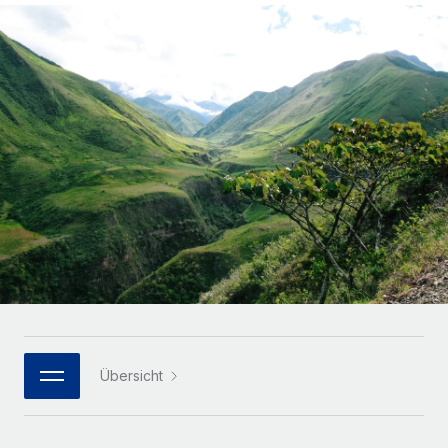
Globales Onboarding und Verwalten von
Gesamtbeschäftigungskosten
Anmelden
Freelancer:innen
Nederlands
WACHSTUMSPHASE
Honorarzahlungen berechnen
PEO
Français
Informationen zu möglichen Währungen und
Startups
Auslagern von komplexen HR-Aufgaben
Abwicklungsfristen für globale Freelancer:innen
Agile HR- und Payroll-Lösungen für wachsende
Deutsch
Unternehmen
INFRASTRUKTUR
LERNEN MIT REMOTE
Mittelstand
Español
Remote Embedded
Maßgeschneiderte HR-Lösungen, um Teams zu
Forschung und Leitfäden
Nahtlose Integration der HR in bestehende Abläufe
vergrößern
Italiano
Fallstudien
Plattform
Enterprise
Português (Portugal)
Integrierte HR-Kernfunktionen für dein Team
HR-Glossar
Globale HR für Konzerne und Großunternehmen
Verknüpfen
Neu
日本語
Checklisten und Vorlagen
Verknüpfung beliebiger KI-Tools mit Remote über unser
PARTNER WERDEN
Bibliothek für Stellenbeschreibungen
한국어
MCP
Übersicht
Strategische Technologiepartner
Webinare
Integrationen
Flexible Einbettung von Global-HR-Funktionen in deine
中文（简体）
Plattform
Prozessoptimierung mit unverzichtbaren Business-