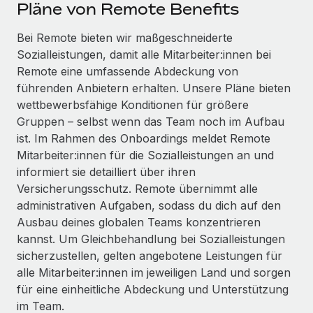
Events
Pläne von Remote Benefits
Tools
Partner werden
Newsroom
Bei Remote bieten wir maßgeschneiderte
Entdecke die Möglichkeiten einer Partnerschaft
Sozialleistungen, damit alle Mitarbeiter:innen bei
DIENSTLEISTUNGEN
Informationen zu Gehältern und Qualifikationen
Remote Build
Demnächst verfügbar
Remote eine umfassende Abdeckung von
Frag unsere Expert:innen
Beratung zu Integrationen und KI-Automatisierung
führenden Anbietern erhalten. Unsere Pläne bieten
Insights Center
Hilfe von Expert:innen für globale HR & Compliance
wettbewerbsfähige Konditionen für größere
Hol dir Unterstützung
Gruppen – selbst wenn das Team noch im Aufbau
Background-Checks
FALLSTUDIEN
ist. Im Rahmen des Onboardings meldet Remote
Einfacheres Bewerber:innen-Screening
Alle Ressourcen anzeigen
Mitarbeiter:innen für die Sozialleistungen an und
So hat der KI-Vorreiter Weaviate sein Team mit
informiert sie detailliert über ihren
Remote um 120 % vergrößert
Compliance Watchtower
Versicherungsschutz. Remote übernimmt alle
Lückenlose Compliance
BLOG
Weaviate auf einen Blick Weaviate entwickelt KI-basierte
administrativen Aufgaben, sodass du dich auf den
Open-Source-Infrastrukturen. Das...
Globale Payroll
Ausbau deines globalen Teams konzentrieren
Geräteverwaltung
kannst. Um Gleichbehandlung bei Sozialleistungen
Globale Bereitstellung und Verfolgung von IT-
Mehr erfahren
EOR und PEO
sicherzustellen, gelten angebotene Leistungen für
Geräten
alle Mitarbeiter:innen im jeweiligen Land und sorgen
Contractor Management
Gründung von Niederlassungen
für eine einheitliche Abdeckung und Unterstützung
Strategische Partnerschaft zwischen
Steuern
im Team.
Schnelle, rechtssichere Gründung von
Reverse Tech und Remote für Contractor