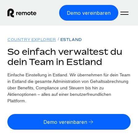
Demo vereinbaren
Startseite
COUNTRY EXPLORER
ESTLAND
Produkte
So einfach verwaltest du
dein Team in Estland
Lösungen
WELTWEITE BESCHÄFTIGUNG
Globale Payroll
Einfache Einstellung in Estland. Wir übernehmen für dein Team
Ressourcen
WELTWEITE ABDECKUNG
Einfache, rechtssicher Payroll
in Estland die gesamte Administration von Gehaltsabrechnung
Country Explorer
über Benefits, Compliance und Steuern bis hin zu
Preise
TOOLS UND RECHNER
Employer of Record
Aktienoptionen – alles auf einer benutzerfreundlichen
Länderspezifische Unterstützung bei der Einstellung
Weltweites Wachstum ohne Kosten für Niederlassungen
Plattform.
Scheinselbstständigkeitsrisiko berechnen
Explorer für US-Bundesstaaten
Länderspezifische Einschätzung des
Contractor of Record
Einfache Einstellung in allen US-Bundesstaaten
Scheinselbstständigkeitsrisikos
Deutsch
Rechtssichere, weltweite Arbeit mit Freelancer:innen
Demo vereinbaren
Remote im Vergleich
Personalkostenrechner
Contractor Management
English
Vergleiche mit unseren Mitbewerbern
Länderspezifische Berechnung der