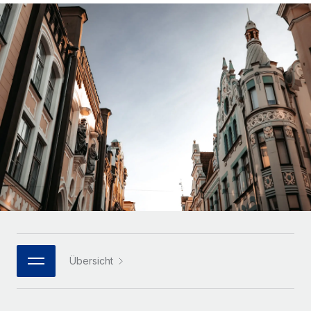
Globales Onboarding und Verwalten von
Gesamtbeschäftigungskosten
Anmelden
Freelancer:innen
Nederlands
WACHSTUMSPHASE
Honorarzahlungen berechnen
PEO
Français
Informationen zu möglichen Währungen und
Startups
Auslagern von komplexen HR-Aufgaben
Abwicklungsfristen für globale Freelancer:innen
Agile HR- und Payroll-Lösungen für wachsende
Deutsch
Unternehmen
INFRASTRUKTUR
LERNEN MIT REMOTE
Mittelstand
Español
Remote Embedded
Maßgeschneiderte HR-Lösungen, um Teams zu
Forschung und Leitfäden
Nahtlose Integration der HR in bestehende Abläufe
vergrößern
Italiano
Fallstudien
Plattform
Enterprise
Português (Portugal)
Integrierte HR-Kernfunktionen für dein Team
HR-Glossar
Globale HR für Konzerne und Großunternehmen
Verknüpfen
Neu
日本語
Checklisten und Vorlagen
Verknüpfung beliebiger KI-Tools mit Remote über unser
PARTNER WERDEN
Bibliothek für Stellenbeschreibungen
한국어
MCP
Übersicht
Strategische Technologiepartner
Webinare
Integrationen
Flexible Einbettung von Global-HR-Funktionen in deine
中文（简体）
Plattform
Prozessoptimierung mit unverzichtbaren Business-