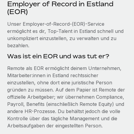
Events
Employer of Record in Estland
Tools
Partner werden
(EOR)
Newsroom
Entdecke die Möglichkeiten einer Partnerschaft
Unser Employer-of-Record-(EOR)-Service
DIENSTLEISTUNGEN
Informationen zu Gehältern und Qualifikationen
Remote Build
Demnächst verfügbar
ermöglicht es dir, Top-Talent in Estland schnell und
Frag unsere Expert:innen
Beratung zu Integrationen und KI-Automatisierung
unkompliziert einzustellen, zu verwalten und zu
Insights Center
Hilfe von Expert:innen für globale HR & Compliance
bezahlen.
Hol dir Unterstützung
Was ist ein EOR und was tut er?
Background-Checks
FALLSTUDIEN
Einfacheres Bewerber:innen-Screening
Alle Ressourcen anzeigen
Remote als EOR ermöglicht deinem Unternehmen,
So hat der KI-Vorreiter Weaviate sein Team mit
Mitarbeiter:innen in Estland rechtssicher
Remote um 120 % vergrößert
Compliance Watchtower
einzustellen, ohne dort eine juristische Person
Lückenlose Compliance
BLOG
Weaviate auf einen Blick Weaviate entwickelt KI-basierte
gründen zu müssen. Auf dem Papier ist Remote der
Open-Source-Infrastrukturen. Das...
Globale Payroll
Geräteverwaltung
offizielle Arbeitgeber; wir übernehmen Compliance,
Globale Bereitstellung und Verfolgung von IT-
Payroll, Benefits (einschließlich Remote Equity) und
Mehr erfahren
EOR und PEO
Geräten
andere HR-Prozesse. Du behältst jedoch die volle
Contractor Management
Kontrolle über das tägliche Management und die
Gründung von Niederlassungen
Strategische Partnerschaft zwischen
Arbeitsaufgaben der eingestellten Person.
Steuern
Schnelle, rechtssichere Gründung von
Reverse Tech und Remote für Contractor