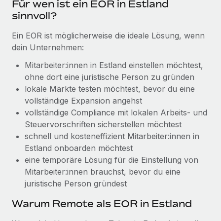
Für wen ist ein EOR in Estland
Management und Payroll
Niederlassungen
Den Blog erkunden
sinnvoll?
Reverse Tech auf einen Blick Das Gesundheits- und
Mobilität und Relocation
Wellness-Startup Reverse Tech hat das globale...
Ein EOR ist möglicherweise die ideale Lösung, wenn
Mühelose Relocation von Mitarbeiter:innen
BLOG
dein Unternehmen:
Mehr erfahren
Benefits
Mitarbeiter:innen in Estland einstellen möchtest,
Neues zu Remote-Produkten: Integration mit
Mühelose Verwaltung von Benefits
ohne dort eine juristische Person zu gründen
Gusto und Zero und Contractor Management
Plus
lokale Märkte testen möchtest, bevor du eine
vollständige Expansion angehst
Auch im neuen Jahr wollen wir bei Remote Unternehmen
vollständige Compliance mit lokalen Arbeits- und
aller Größen dabei unterstützen, die beste...
Steuervorschriften sicherstellen möchtest
Mehr erfahren
schnell und kosteneffizient Mitarbeiter:innen in
Estland onboarden möchtest
eine temporäre Lösung für die Einstellung von
Wie Phiture 55 Mitarbeiter:innen in 19 Ländern
Mitarbeiter:innen brauchst, bevor du eine
mit Remote verwaltet
juristische Person gründest
Phiture ist der unumstrittene Marktführer im Bereich der
Warum Remote als EOR in Estland
Wachstumsberatung für mobile Apps. Das...