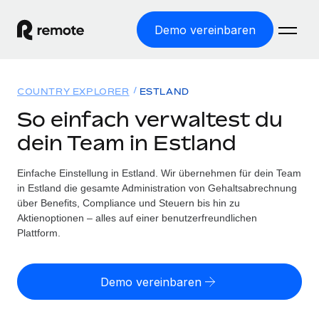
Demo vereinbaren
Startseite
COUNTRY EXPLORER
ESTLAND
Produkte
So einfach verwaltest du
dein Team in Estland
Lösungen
WELTWEITE BESCHÄFTIGUNG
Globale Payroll
Einfache Einstellung in Estland. Wir übernehmen für dein Team
Ressourcen
WELTWEITE ABDECKUNG
Einfache, rechtssicher Payroll
in Estland die gesamte Administration von Gehaltsabrechnung
Country Explorer
über Benefits, Compliance und Steuern bis hin zu
Preise
TOOLS UND RECHNER
Employer of Record
Aktienoptionen – alles auf einer benutzerfreundlichen
Länderspezifische Unterstützung bei der Einstellung
Weltweites Wachstum ohne Kosten für Niederlassungen
Plattform.
Scheinselbstständigkeitsrisiko berechnen
Explorer für US-Bundesstaaten
Länderspezifische Einschätzung des
Contractor of Record
Einfache Einstellung in allen US-Bundesstaaten
Scheinselbstständigkeitsrisikos
Deutsch
Rechtssichere, weltweite Arbeit mit Freelancer:innen
Demo vereinbaren
Remote im Vergleich
Personalkostenrechner
Contractor Management
English
Vergleiche mit unseren Mitbewerbern
Länderspezifische Berechnung der