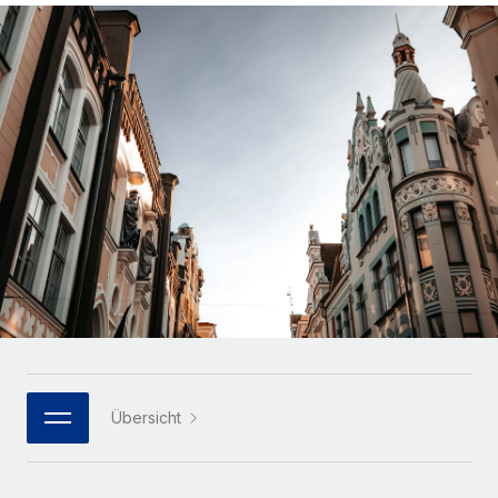
Globales Onboarding und Verwalten von
Gesamtbeschäftigungskosten
Anmelden
Freelancer:innen
Nederlands
WACHSTUMSPHASE
Honorarzahlungen berechnen
PEO
Français
Informationen zu möglichen Währungen und
Startups
Auslagern von komplexen HR-Aufgaben
Abwicklungsfristen für globale Freelancer:innen
Agile HR- und Payroll-Lösungen für wachsende
Deutsch
Unternehmen
INFRASTRUKTUR
LERNEN MIT REMOTE
Mittelstand
Español
Remote Embedded
Maßgeschneiderte HR-Lösungen, um Teams zu
Forschung und Leitfäden
Nahtlose Integration der HR in bestehende Abläufe
vergrößern
Italiano
Fallstudien
Plattform
Enterprise
Português (Portugal)
Integrierte HR-Kernfunktionen für dein Team
HR-Glossar
Globale HR für Konzerne und Großunternehmen
Verknüpfen
Neu
日本語
Checklisten und Vorlagen
Verknüpfung beliebiger KI-Tools mit Remote über unser
PARTNER WERDEN
Bibliothek für Stellenbeschreibungen
한국어
MCP
Übersicht
Strategische Technologiepartner
Webinare
Integrationen
Flexible Einbettung von Global-HR-Funktionen in deine
中文（简体）
Plattform
Prozessoptimierung mit unverzichtbaren Business-