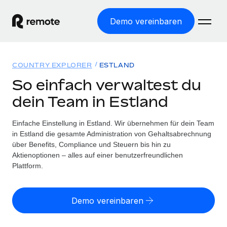
Demo vereinbaren
Startseite
COUNTRY EXPLORER
ESTLAND
Produkte
So einfach verwaltest du
dein Team in Estland
Lösungen
WELTWEITE BESCHÄFTIGUNG
Globale Payroll
Einfache Einstellung in Estland. Wir übernehmen für dein Team
Ressourcen
WELTWEITE ABDECKUNG
Einfache, rechtssicher Payroll
in Estland die gesamte Administration von Gehaltsabrechnung
Country Explorer
über Benefits, Compliance und Steuern bis hin zu
Preise
TOOLS UND RECHNER
Employer of Record
Aktienoptionen – alles auf einer benutzerfreundlichen
Länderspezifische Unterstützung bei der Einstellung
Weltweites Wachstum ohne Kosten für Niederlassungen
Plattform.
Scheinselbstständigkeitsrisiko berechnen
Explorer für US-Bundesstaaten
Länderspezifische Einschätzung des
Contractor of Record
Einfache Einstellung in allen US-Bundesstaaten
Scheinselbstständigkeitsrisikos
Deutsch
Rechtssichere, weltweite Arbeit mit Freelancer:innen
Demo vereinbaren
Remote im Vergleich
Personalkostenrechner
Contractor Management
English
Vergleiche mit unseren Mitbewerbern
Länderspezifische Berechnung der