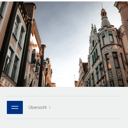
Globales Onboarding und Verwalten von
Gesamtbeschäftigungskosten
Anmelden
Freelancer:innen
Nederlands
WACHSTUMSPHASE
Honorarzahlungen berechnen
PEO
Français
Informationen zu möglichen Währungen und
Startups
Auslagern von komplexen HR-Aufgaben
Abwicklungsfristen für globale Freelancer:innen
Agile HR- und Payroll-Lösungen für wachsende
Deutsch
Unternehmen
INFRASTRUKTUR
LERNEN MIT REMOTE
Mittelstand
Español
Remote Embedded
Maßgeschneiderte HR-Lösungen, um Teams zu
Forschung und Leitfäden
Nahtlose Integration der HR in bestehende Abläufe
vergrößern
Italiano
Fallstudien
Plattform
Enterprise
Português (Portugal)
Integrierte HR-Kernfunktionen für dein Team
HR-Glossar
Globale HR für Konzerne und Großunternehmen
Verknüpfen
Neu
日本語
Checklisten und Vorlagen
Verknüpfung beliebiger KI-Tools mit Remote über unser
PARTNER WERDEN
Bibliothek für Stellenbeschreibungen
한국어
MCP
Übersicht
Strategische Technologiepartner
Webinare
Integrationen
Flexible Einbettung von Global-HR-Funktionen in deine
中文（简体）
Plattform
Prozessoptimierung mit unverzichtbaren Business-