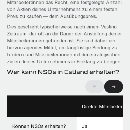
Mitarbeiter:innen das Recht, eine festgelegte Anzahl
Management und Payroll
Niederlassungen
Den Blog erkunden
von Aktien deines Unternehmens zu einem festen
Reverse Tech auf einen Blick Das Gesundheits- und
Preis zu kaufen — dem Ausübungspreis.
Mobilität und Relocation
Wellness-Startup Reverse Tech hat das globale...
Mühelose Relocation von Mitarbeiter:innen
Dies geschieht typischerweise nach einem Vesting-
BLOG
Mehr erfahren
Zeitraum, der oft an die Dauer der Anstellung deiner
Benefits
Mitarbeiter:innen gebunden ist. Sie sind daher ein
Neues zu Remote-Produkten: Integration mit
Mühelose Verwaltung von Benefits
Gusto und Zero und Contractor Management
hervorragendes Mittel, um langfristige Bindung zu
Plus
fördern und Mitarbeiter:innen mit den strategischen
Zielen deines Unternehmens in Einklang zu bringen.
Auch im neuen Jahr wollen wir bei Remote Unternehmen
aller Größen dabei unterstützen, die beste...
Wer kann NSOs in Estland erhalten?
Mehr erfahren
←
→
Wie Phiture 55 Mitarbeiter:innen in 19 Ländern
mit Remote verwaltet
Direkte Mitarbeiter:in
Phiture ist der unumstrittene Marktführer im Bereich der
Wachstumsberatung für mobile Apps. Das...
Können NSOs erhalten?
Ja