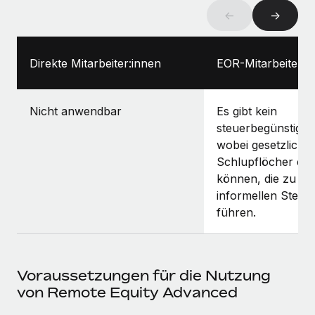
←
→
Direkte Mitarbeiter:innen
EOR-Mitarbeiter:i
Nicht anwendbar
Es gibt kein
steuerbegünstigte
wobei gesetzliche
Schlupflöcher exis
können, die zu ei
informellen Steue
führen.
Voraussetzungen für die Nutzung
von Remote Equity Advanced