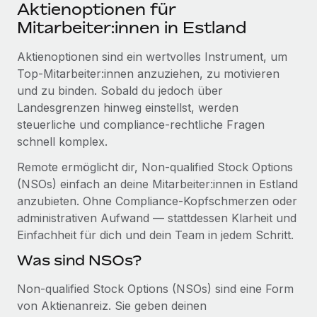
Events
Aktienoptionen für
Tools
Partner werden
Mitarbeiter:innen in Estland
Newsroom
Entdecke die Möglichkeiten einer Partnerschaft
Aktienoptionen sind ein wertvolles Instrument, um
DIENSTLEISTUNGEN
Informationen zu Gehältern und Qualifikationen
Remote Build
Demnächst verfügbar
Top-Mitarbeiter:innen anzuziehen, zu motivieren
Frag unsere Expert:innen
Beratung zu Integrationen und KI-Automatisierung
und zu binden. Sobald du jedoch über
Insights Center
Hilfe von Expert:innen für globale HR & Compliance
Landesgrenzen hinweg einstellst, werden
Hol dir Unterstützung
steuerliche und compliance-rechtliche Fragen
Background-Checks
FALLSTUDIEN
schnell komplex.
Einfacheres Bewerber:innen-Screening
Alle Ressourcen anzeigen
So hat der KI-Vorreiter Weaviate sein Team mit
Remote ermöglicht dir, Non-qualified Stock Options
Remote um 120 % vergrößert
Compliance Watchtower
(NSOs) einfach an deine Mitarbeiter:innen in Estland
Lückenlose Compliance
BLOG
anzubieten. Ohne Compliance-Kopfschmerzen oder
Weaviate auf einen Blick Weaviate entwickelt KI-basierte
administrativen Aufwand — stattdessen Klarheit und
Open-Source-Infrastrukturen. Das...
Globale Payroll
Geräteverwaltung
Einfachheit für dich und dein Team in jedem Schritt.
Globale Bereitstellung und Verfolgung von IT-
Mehr erfahren
EOR und PEO
Was sind NSOs?
Geräten
Contractor Management
Non-qualified Stock Options (NSOs) sind eine Form
Gründung von Niederlassungen
Strategische Partnerschaft zwischen
von Aktienanreiz. Sie geben deinen
Steuern
Schnelle, rechtssichere Gründung von
Reverse Tech und Remote für Contractor