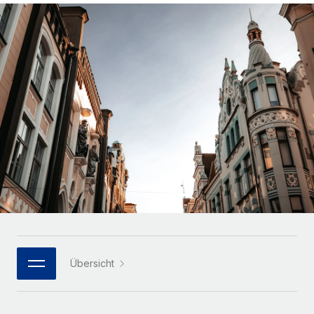
Globales Onboarding und Verwalten von
Gesamtbeschäftigungskosten
Anmelden
Freelancer:innen
Nederlands
WACHSTUMSPHASE
Honorarzahlungen berechnen
PEO
Français
Informationen zu möglichen Währungen und
Startups
Auslagern von komplexen HR-Aufgaben
Abwicklungsfristen für globale Freelancer:innen
Agile HR- und Payroll-Lösungen für wachsende
Deutsch
Unternehmen
INFRASTRUKTUR
LERNEN MIT REMOTE
Mittelstand
Español
Remote Embedded
Maßgeschneiderte HR-Lösungen, um Teams zu
Forschung und Leitfäden
Nahtlose Integration der HR in bestehende Abläufe
vergrößern
Italiano
Fallstudien
Plattform
Enterprise
Português (Portugal)
Integrierte HR-Kernfunktionen für dein Team
HR-Glossar
Globale HR für Konzerne und Großunternehmen
Verknüpfen
Neu
日本語
Checklisten und Vorlagen
Verknüpfung beliebiger KI-Tools mit Remote über unser
PARTNER WERDEN
Bibliothek für Stellenbeschreibungen
한국어
MCP
Übersicht
Strategische Technologiepartner
Webinare
Integrationen
Flexible Einbettung von Global-HR-Funktionen in deine
中文（简体）
Plattform
Prozessoptimierung mit unverzichtbaren Business-