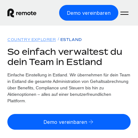
Demo vereinbaren
Startseite
COUNTRY EXPLORER
ESTLAND
Produkte
So einfach verwaltest du
dein Team in Estland
Lösungen
WELTWEITE BESCHÄFTIGUNG
Globale Payroll
Einfache Einstellung in Estland. Wir übernehmen für dein Team
Ressourcen
WELTWEITE ABDECKUNG
Einfache, rechtssicher Payroll
in Estland die gesamte Administration von Gehaltsabrechnung
Country Explorer
über Benefits, Compliance und Steuern bis hin zu
Preise
TOOLS UND RECHNER
Employer of Record
Aktienoptionen – alles auf einer benutzerfreundlichen
Länderspezifische Unterstützung bei der Einstellung
Weltweites Wachstum ohne Kosten für Niederlassungen
Plattform.
Scheinselbstständigkeitsrisiko berechnen
Explorer für US-Bundesstaaten
Länderspezifische Einschätzung des
Contractor of Record
Einfache Einstellung in allen US-Bundesstaaten
Scheinselbstständigkeitsrisikos
Deutsch
Rechtssichere, weltweite Arbeit mit Freelancer:innen
Demo vereinbaren
Remote im Vergleich
Personalkostenrechner
Contractor Management
English
Vergleiche mit unseren Mitbewerbern
Länderspezifische Berechnung der