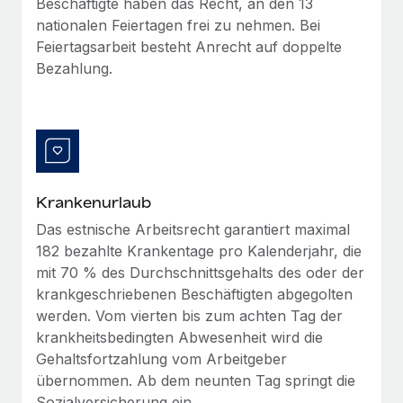
Beschäftigte haben das Recht, an den 13
Management und Payroll
Niederlassungen
Den Blog erkunden
nationalen Feiertagen frei zu nehmen. Bei
Reverse Tech auf einen Blick Das Gesundheits- und
Feiertagsarbeit besteht Anrecht auf doppelte
Mobilität und Relocation
Wellness-Startup Reverse Tech hat das globale...
Bezahlung.
Mühelose Relocation von Mitarbeiter:innen
BLOG
Mehr erfahren
Benefits
Neues zu Remote-Produkten: Integration mit
Mühelose Verwaltung von Benefits
Gusto und Zero und Contractor Management
Plus
Auch im neuen Jahr wollen wir bei Remote Unternehmen
Krankenurlaub
aller Größen dabei unterstützen, die beste...
Das estnische Arbeitsrecht garantiert maximal
Mehr erfahren
182 bezahlte Krankentage pro Kalenderjahr, die
mit 70 % des Durchschnittsgehalts des oder der
krankgeschriebenen Beschäftigten abgegolten
Wie Phiture 55 Mitarbeiter:innen in 19 Ländern
werden. Vom vierten bis zum achten Tag der
mit Remote verwaltet
krankheitsbedingten Abwesenheit wird die
Phiture ist der unumstrittene Marktführer im Bereich der
Gehaltsfortzahlung vom Arbeitgeber
Wachstumsberatung für mobile Apps. Das...
übernommen. Ab dem neunten Tag springt die
Sozialversicherung ein.