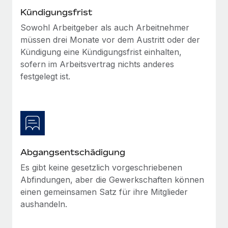
Management und Payroll
Niederlassungen
Kündigungsfrist
Den Blog erkunden
Reverse Tech auf einen Blick Das Gesundheits- und
Sowohl Arbeitgeber als auch Arbeitnehmer
Mobilität und Relocation
Wellness-Startup Reverse Tech hat das globale...
müssen drei Monate vor dem Austritt oder der
Mühelose Relocation von Mitarbeiter:innen
BLOG
Kündigung eine Kündigungsfrist einhalten,
Mehr erfahren
Benefits
sofern im Arbeitsvertrag nichts anderes
Neues zu Remote-Produkten: Integration mit
festgelegt ist.
Mühelose Verwaltung von Benefits
Gusto und Zero und Contractor Management
Plus
Auch im neuen Jahr wollen wir bei Remote Unternehmen
aller Größen dabei unterstützen, die beste...
Mehr erfahren
Abgangsentschädigung
Es gibt keine gesetzlich vorgeschriebenen
Wie Phiture 55 Mitarbeiter:innen in 19 Ländern
Abfindungen, aber die Gewerkschaften können
mit Remote verwaltet
einen gemeinsamen Satz für ihre Mitglieder
Phiture ist der unumstrittene Marktführer im Bereich der
aushandeln.
Wachstumsberatung für mobile Apps. Das...