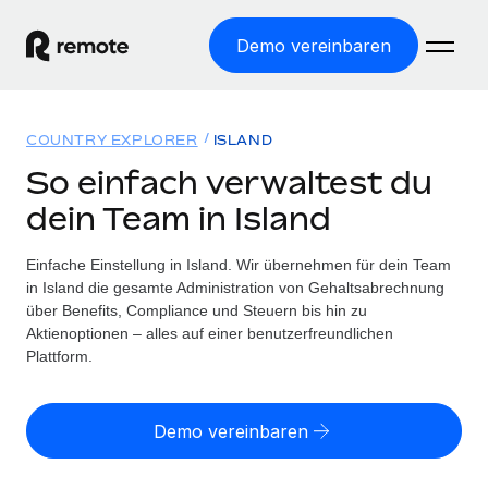
Demo vereinbaren
Startseite
COUNTRY EXPLORER
ISLAND
Produkte
So einfach verwaltest du
dein Team in Island
Lösungen
WELTWEITE BESCHÄFTIGUNG
Globale Payroll
Einfache Einstellung in Island. Wir übernehmen für dein Team
Ressourcen
WELTWEITE ABDECKUNG
Einfache, rechtssicher Payroll
in Island die gesamte Administration von Gehaltsabrechnung
Country Explorer
über Benefits, Compliance und Steuern bis hin zu
Preise
TOOLS UND RECHNER
Employer of Record
Aktienoptionen – alles auf einer benutzerfreundlichen
Länderspezifische Unterstützung bei der Einstellung
Weltweites Wachstum ohne Kosten für Niederlassungen
Plattform.
Scheinselbstständigkeitsrisiko berechnen
Explorer für US-Bundesstaaten
Länderspezifische Einschätzung des
Contractor of Record
Einfache Einstellung in allen US-Bundesstaaten
Scheinselbstständigkeitsrisikos
Deutsch
Rechtssichere, weltweite Arbeit mit Freelancer:innen
Demo vereinbaren
Remote im Vergleich
Personalkostenrechner
Contractor Management
English
Vergleiche mit unseren Mitbewerbern
Länderspezifische Berechnung der