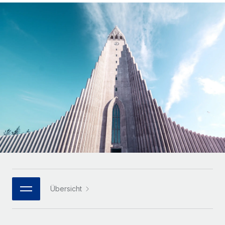
Globales Onboarding und Verwalten von
Gesamtbeschäftigungskosten
Anmelden
Freelancer:innen
Nederlands
WACHSTUMSPHASE
Honorarzahlungen berechnen
PEO
Français
Informationen zu möglichen Währungen und
Startups
Auslagern von komplexen HR-Aufgaben
Abwicklungsfristen für globale Freelancer:innen
Agile HR- und Payroll-Lösungen für wachsende
Deutsch
Unternehmen
INFRASTRUKTUR
LERNEN MIT REMOTE
Mittelstand
Español
Remote Embedded
Maßgeschneiderte HR-Lösungen, um Teams zu
Forschung und Leitfäden
Nahtlose Integration der HR in bestehende Abläufe
vergrößern
Italiano
Fallstudien
Plattform
Enterprise
Português (Portugal)
Integrierte HR-Kernfunktionen für dein Team
HR-Glossar
Globale HR für Konzerne und Großunternehmen
Verknüpfen
Neu
日本語
Checklisten und Vorlagen
Verknüpfung beliebiger KI-Tools mit Remote über unser
PARTNER WERDEN
Bibliothek für Stellenbeschreibungen
한국어
MCP
Übersicht
Strategische Technologiepartner
Webinare
Integrationen
Flexible Einbettung von Global-HR-Funktionen in deine
中文（简体）
Plattform
Prozessoptimierung mit unverzichtbaren Business-