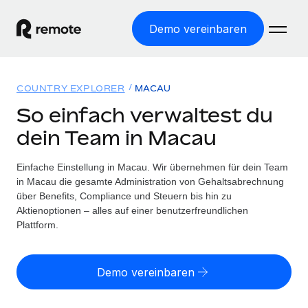
Demo vereinbaren
Startseite
COUNTRY EXPLORER
MACAU
Produkte
So einfach verwaltest du
dein Team in Macau
Lösungen
WELTWEITE BESCHÄFTIGUNG
Globale Payroll
Einfache Einstellung in Macau. Wir übernehmen für dein Team
Ressourcen
WELTWEITE ABDECKUNG
Einfache, rechtssicher Payroll
in Macau die gesamte Administration von Gehaltsabrechnung
Country Explorer
über Benefits, Compliance und Steuern bis hin zu
Preise
TOOLS UND RECHNER
Employer of Record
Aktienoptionen – alles auf einer benutzerfreundlichen
Länderspezifische Unterstützung bei der Einstellung
Weltweites Wachstum ohne Kosten für Niederlassungen
Plattform.
Scheinselbstständigkeitsrisiko berechnen
Explorer für US-Bundesstaaten
Länderspezifische Einschätzung des
Contractor of Record
Einfache Einstellung in allen US-Bundesstaaten
Scheinselbstständigkeitsrisikos
Deutsch
Rechtssichere, weltweite Arbeit mit Freelancer:innen
Demo vereinbaren
Remote im Vergleich
Personalkostenrechner
Contractor Management
English
Vergleiche mit unseren Mitbewerbern
Länderspezifische Berechnung der