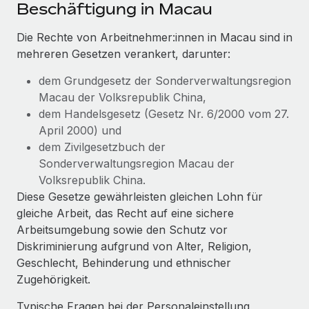
Events
Beschäftigung in Macau
Tools
Partner werden
Newsroom
Die Rechte von Arbeitnehmer:innen in Macau sind in
Entdecke die Möglichkeiten einer Partnerschaft
mehreren Gesetzen verankert, darunter:
DIENSTLEISTUNGEN
Informationen zu Gehältern und Qualifikationen
Remote Build
Demnächst verfügbar
dem Grundgesetz der Sonderverwaltungsregion
Frag unsere Expert:innen
Beratung zu Integrationen und KI-Automatisierung
Insights Center
Macau der Volksrepublik China,
Hilfe von Expert:innen für globale HR & Compliance
dem Handelsgesetz (Gesetz Nr. 6/2000 vom 27.
Hol dir Unterstützung
Background-Checks
FALLSTUDIEN
April 2000) und
Einfacheres Bewerber:innen-Screening
dem Zivilgesetzbuch der
Alle Ressourcen anzeigen
So hat der KI-Vorreiter Weaviate sein Team mit
Sonderverwaltungsregion Macau der
Remote um 120 % vergrößert
Compliance Watchtower
Volksrepublik China.
Lückenlose Compliance
BLOG
Diese Gesetze gewährleisten gleichen Lohn für
Weaviate auf einen Blick Weaviate entwickelt KI-basierte
gleiche Arbeit, das Recht auf eine sichere
Open-Source-Infrastrukturen. Das...
Globale Payroll
Geräteverwaltung
Arbeitsumgebung sowie den Schutz vor
Globale Bereitstellung und Verfolgung von IT-
Mehr erfahren
EOR und PEO
Diskriminierung aufgrund von Alter, Religion,
Geräten
Geschlecht, Behinderung und ethnischer
Contractor Management
Zugehörigkeit.
Gründung von Niederlassungen
Strategische Partnerschaft zwischen
Steuern
Schnelle, rechtssichere Gründung von
Reverse Tech und Remote für Contractor
Typische Fragen bei der Personaleinstellung