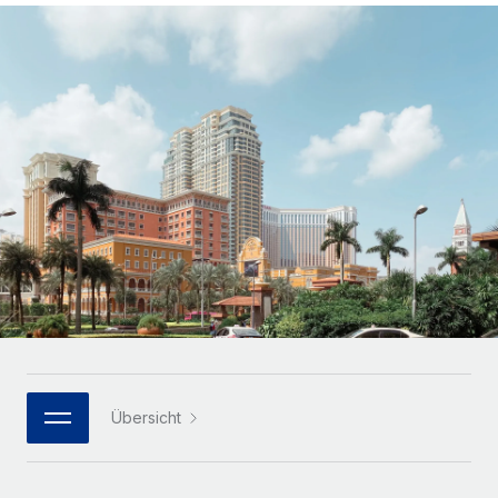
Globales Onboarding und Verwalten von
Gesamtbeschäftigungskosten
Anmelden
Freelancer:innen
Nederlands
WACHSTUMSPHASE
Honorarzahlungen berechnen
PEO
Français
Informationen zu möglichen Währungen und
Startups
Auslagern von komplexen HR-Aufgaben
Abwicklungsfristen für globale Freelancer:innen
Agile HR- und Payroll-Lösungen für wachsende
Deutsch
Unternehmen
INFRASTRUKTUR
LERNEN MIT REMOTE
Mittelstand
Español
Remote Embedded
Maßgeschneiderte HR-Lösungen, um Teams zu
Forschung und Leitfäden
Nahtlose Integration der HR in bestehende Abläufe
vergrößern
Italiano
Fallstudien
Plattform
Enterprise
Português (Portugal)
Integrierte HR-Kernfunktionen für dein Team
HR-Glossar
Globale HR für Konzerne und Großunternehmen
Verknüpfen
Neu
日本語
Checklisten und Vorlagen
Verknüpfung beliebiger KI-Tools mit Remote über unser
PARTNER WERDEN
Bibliothek für Stellenbeschreibungen
한국어
MCP
Übersicht
Strategische Technologiepartner
Webinare
Integrationen
Flexible Einbettung von Global-HR-Funktionen in deine
中文（简体）
Plattform
Prozessoptimierung mit unverzichtbaren Business-