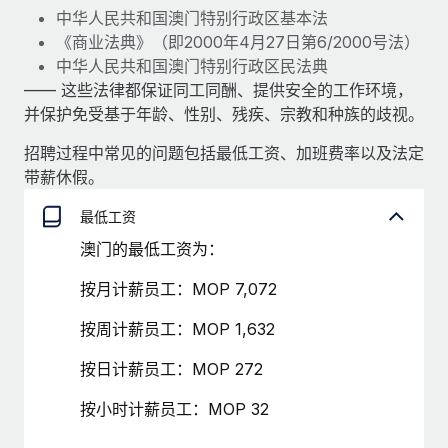
服务
中华人民共和国澳门特别行政区基本法
薪金与人才洞察
Remote Build
即将推出
《商业法典》（即2000年4月27日第6/2000号法）
咨询专家
集成与人工智能自动化咨询
洞察中心
中华人民共和国澳门特别行政区民法典
获得全球人力资源与合规方面的专家帮助
—— 这些法律都保证同工同酬、提供安全的工作环境，
获得支持
背景调查
并保护免受基于年龄、性别、残疾、宗教和种族的歧视。
案例研究
简化候选人筛选流程
查看全部资源
招聘过程中常见的问题包括最低工资、加班费率以及法定
Cultivating a Thriving Remote-First Culture in
带薪休假。
Partnership with Remote
合规守望台
防范合规风险
博客
At a glance Discover the evolution of TheyDo, a pioneering
最低工资
journey management platform that has...
澳门的最低工资为：
设备管理
Why owned entities are key to maintaining
EOR compliance
在全球范围内配置和跟踪 IT 设备
了解更多
按月计薪员工：MOP 7,072
As the global workforce continues to expand in response
实体设立
按周计薪员工：MOP 1,632
to the demands of today’s labor market, the...
快速建立合规实体
Reverse Tech's strategic partnership with
Remote for contractor management and
按日计薪员工：MOP 272
了解更多
人员调配与搬迁
payroll
按小时计薪员工：MOP 32
轻松搬迁员工
Reverse Tech at a glance Health and wellness startup,
What a Workday global payroll implementation
Reverse Tech, partnered with Remote to manage...