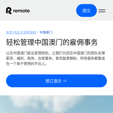
提交
首页
国家/地区资源管理器
中国澳门
产品
轻松管理中国澳门的雇佣事务
解决方案
全球招聘
让在中国澳门就业变得轻松。让我们为您在中国澳门的团队处理
薪资、福利、税务、合规事务，甚至股票期权，所有服务都集成
全球薪资管理
资源
在一个易于使用的平台上。
覆盖全球
轻松运行合规薪资
国家/地区资源管理器
定价
工具与计算器
第三方雇佣托管服务
按国家/地区查找全球雇佣支持
预订演示
零实体成本实现全球扩张
误分类风险计算工具
美国各州浏览器
按国家/地区检查员工误分类风险
第三方合同工托管服务
简化美国各州的招聘
中文（简体）
全球合规聘用合同工
员工成本计算器
Remote 无惧对比
计算任何国家的员工总成本
合同工管理
English
了解我们的竞争优势