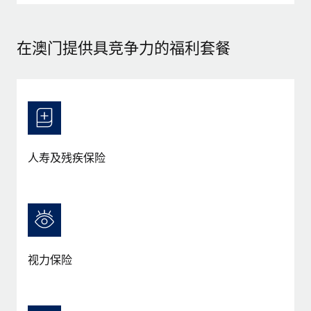
福利
actually looks like
轻松管理员工福利
了解更多
Most teams hear "payroll implementation" and picture a
在澳门提供具竞争力的福利套餐
six-month project with a dedicated team....
了解更多
人寿及残疾保险
视力保险