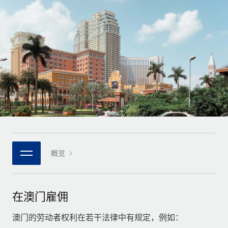
全球合同工入职与管理
合同工薪酬结算计算器
登录
Nederlands
探索全球合同工的结算货币选项与结算速度
PEO
成长阶段
外包复杂雇佣任务
Français
初创企业
通过 REMOTE 学习
为成长型企业量身打造的全球敏捷型人力资源与薪资解决方案
Deutsch
研究与指引
基础设施
中型市场
Remote Embedded
案例研究
通过定制化人力资源解决方案扩展团队
Español
将人力资源无缝融入工作流程
人力资源术语表
企业
Italiano
平台
面向大型企业的全球化人力资源服务
核对表和模板
团队的内置核心人力资源功能
Português (Portugal)
职位描述库
连接
概览
新的
与我们携手合作
日本語
使用我们的 MCP 将任何人工智能工具与 Remote 平台相连
战略技术合作伙伴
网络研讨会
集成
灵活地将全球人力资源嵌入您的平台
한국어
在澳门雇佣
活动
借助核心业务工具简化流程
成为合作伙伴
中文（简体）
新闻室
澳门的劳动者权利在若干法律中有规定，例如：
与我们共探合作机遇